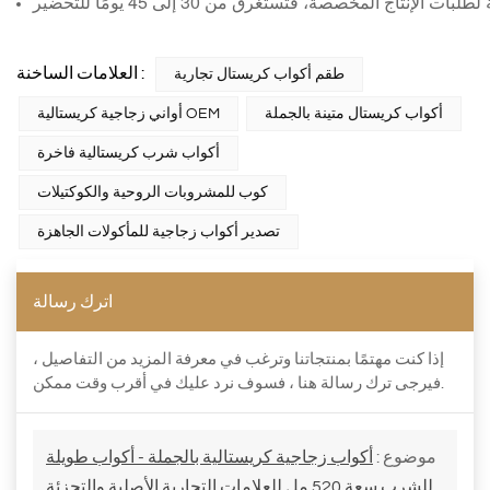
العلامات الساخنة :
طقم أكواب كريستال تجارية
أكواب كريستال متينة بالجملة
أواني زجاجية كريستالية OEM
أكواب شرب كريستالية فاخرة
كوب للمشروبات الروحية والكوكتيلات
تصدير أكواب زجاجية للمأكولات الجاهزة
اترك رسالة
إذا كنت مهتمًا بمنتجاتنا وترغب في معرفة المزيد من التفاصيل ،
فيرجى ترك رسالة هنا ، فسوف نرد عليك في أقرب وقت ممكن.
موضوع :
أكواب زجاجية كريستالية بالجملة - أكواب طويلة
للشرب سعة 520 مل للعلامات التجارية الأصلية والتجزئة