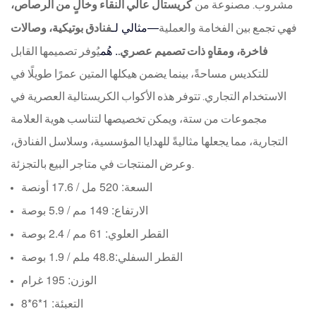
مشروب. مصنوعة من
كريستال عالي النقاء وخالٍ من الرصاص،
—مثالي لـ
فهي تجمع بين الفخامة والعملية
فنادق بوتيكية، وصالات
. هُم
فاخرة، ومقاهٍ ذات تصميم عصري.
يُوفر تصميمها القابل
للتكديس مساحةً، بينما يضمن هيكلها المتين عمرًا طويلًا في
الاستخدام التجاري. تتوفر هذه الأكواب الكريستالية العصرية في
مجموعات من ستة، ويمكن تخصيصها لتناسب هوية العلامة
التجارية، مما يجعلها مثاليةً للهدايا المؤسسية، وسلاسل الفنادق،
وعرض المنتجات في متاجر البيع بالتجزئة.
السعة: 520 مل / 17.6 أونصة
الارتفاع: 149 مم / 5.9 بوصة
القطر العلوي: 61 مم / 2.4 بوصة
القطر السفلي:
48.8 ملم / 1.9 بوصة
الوزن: 195 غرام
التعبئة: 1*6*8