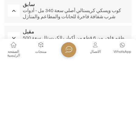
سابق
كوب ويسكي كريستالي أصلي سعة 340 مل - أدوات
شرب شفافة فاخرة للحانات والمطاعم والمنازل
(مجموعة من 6 قطع)
مقبل
طقم فاخر من 6 قطع من أكواب الكريستال سعة 500
مل للويسكي والكوكتيل - للاستخدام التجاري
WhatsApp
الاتصال
منتجات
الصفحة
الرئيسية
منتجات ذات صله