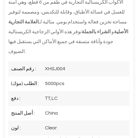
الأكواب الكريستالية التجارية في طقم من 6 قطع، وهي آمنة
للغسل في غسالة الأطباق، وقابلة للتكديس، ومصممة لتوفير
مساحة تخزين فعالة واستخدام يومي. مثالية لـ
العلامة التجارية
الأصلية
و
الشراء بالجملة
توفر هذه الأواني الزجاجية الكريستالية
جودة وأناقة متسقة في جميع الأماكن التي يستقبل فيها
الضيوف.
XHSJ004
رقم الصنف :
5000pcs
الطلب (موك) :
TT,LC
دفع :
China
أصل المنتج :
Clear
لون :