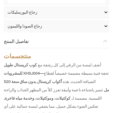
زجاج البورسليكات
زجاج الصودا والليمون
تفاصيل المنتج
منتج
سمات
أضف لمسة من الرقي إلى كل رشفة مع
كوب كريستال طويل
—
تحفة فنية بسيطة مصممة خصيصاً لقطاع
للمشروبات XHSJ004
الضيافة الحديث. هذه
أكواب كريستال بدون ساق سعة 520
مل
تتميز بانحناءة ناعمة وأنيقة تعزز كلاً من المظهر الجذاب والراحة
,
اللمسية. مصممة لـ
كوكتيلات، وموكتيلات، وخدمة مياه فاخرة
تعكس الضوء بشكل جميل، مما يضفي لمسة جمالية على أي