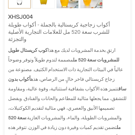
XHSJ004
أكواب زجاجية كريستالية بالجملة - أكواب طويلة
للشرب سعة 520 مل للعلامات التجارية الأصلية
والتجزئة
ارتقِ بخدمة المشروبات لديك مع هذا
كوب كريستال طويل
للمشروبات سعة 520 مل
مصممة لتدوم طويلاً وتوفر وضوحاً
عالياً في البيئات التجارية ذات الاستخدام الكثيف. مصنوعة من
زجاج كريستالي فاخر خالٍ من الرصاص، هذه
أكواب بدون
ساق
تتميز هذه الأكواب بشفافية استثنائية، وقوة عالية، ومقاومة
للتشقق، مما يجعلها مثالية للمطاعم والحانات والفنادق. وبفضل
تصميمها الأنيق والعصري، فهي مثالية لتقديم الكوكتيلات،
والمشروبات الطويلة، والماء، والمشروبات الغازية.
سعة 520
مل
تضمن تقديم كميات وفيرة دون زيادة في الوزن. تتوفر هذه