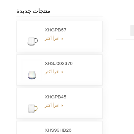
منتجات جديدة
XHGPB57
اقرأ أكثر
XHSJ002370
اقرأ أكثر
XHGPB45
اقرأ أكثر
XHS99HB26