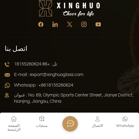
اتصل بنا
تل : +86 18155260624
E-mail : export@xinghuoglass.com
Whatsapp : +8618155260624
عنوان : No. 69, Olympic Sports Center Street, Jianye District,
Nanjing, Jiangsu, China
سياسة الخصوصية
المدونة
خريطة الموقع
Xml
WhatsApp
الاتصال
منتجات
الصفحة
الرئيسية
حقوق النشر © 2026 Jiangsu Xinghuo Technology Co., Ltd. جميع
الحقوق محفوظة .
دعم الشبكة