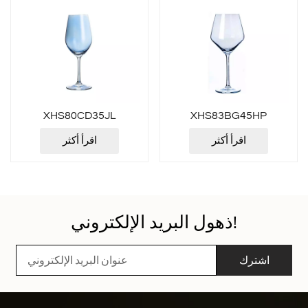
XHS80CD35JL
XHS83BG45HP
اقرأ أكثر
اقرأ أكثر
ذهول البريد الإلكتروني!
اشترك