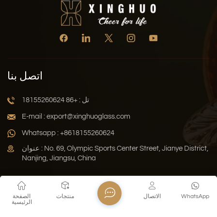
اتصل بنا
تل : +86 18155260624
E-mail : export@xinghuoglass.com
Whatsapp : +8618155260624
عنوان : No. 69, Olympic Sports Center Street, Jianye District,
Nanjing, Jiangsu, China
سياسة الخصوصية
المدونة
خريطة الموقع
Xml
WhatsApp
الاتصال
منتجات
الصفحة
الرئيسية
حقوق النشر © 2026 Jiangsu Xinghuo Technology Co., Ltd. جميع
الحقوق محفوظة .
دعم الشبكة