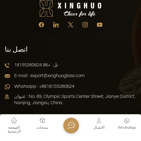
اتصل بنا
تل : +86 18155260624
E-mail : export@xinghuoglass.com
Whatsapp : +8618155260624
عنوان : No. 69, Olympic Sports Center Street, Jianye District,
Nanjing, Jiangsu, China
سياسة الخصوصية
المدونة
خريطة الموقع
Xml
WhatsApp
الاتصال
منتجات
الصفحة
الرئيسية
حقوق النشر © 2026 Jiangsu Xinghuo Technology Co., Ltd. جميع
الحقوق محفوظة .
دعم الشبكة