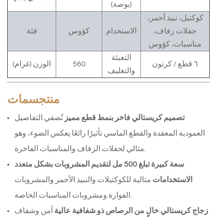
(بوصة)
كوكتيل، نبيذ أحمر،
حفلات زفاف،
الاستخدام
كؤوس
فئة
مناسبات، كؤوس
التعبئة
٦ قطع / كرتون
560
الوزن (غرام)
والتغليف
منتج
سمات
تصميم كريستالي فاخر بنمط قطع مميز
تُضفي التفاصيل
العمودية المعقدة والقطع الماسي تأثيرًا رائعًا يعكس الضوء، وهو
مثالي لحفلات الزفاف والمناسبات الفاخرة.
سعة كبيرة تبلغ 500 مل لتقديم المشروبات بشكل متعدد
الاستخدامات
مثالية للكوكتيلات والنبيذ الأحمر والمشروبات
الفوارة ومشروبات المناسبات الخاصة.
زجاج كريستالي خالٍ من الرصاص ذو شفافية عالية
آمن وشفاف