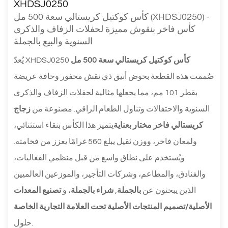
XHDSJ0250
كأس كوكتيل كريستالي سعة 500 مل (XHDSJ0250) -
كأس فاخر بنقوش مميزة لحفلات الزفاف والذكرى
السنوية والبيع بالجملة
كأس كوكتيل كريستالي سعة 500 مل
يُعدّ XHDSJ0250
صُممت هذه القطعة بحوض أنيق ذي نقش محفور وحافة عريضة
بقطر 101 مم، مما يجعلها مثالية لحفلات الزفاف والذكرى
السنوية والاحتفالات وتناول الطعام الراقي. مصنوعة من
زجاج
كريستالي فاخر مختار بعناية
يتميز هذا الكأس بنقاء استثنائي،
ولمعان فاخر، ووزن ثقيل يبلغ 560 غرامًا يعزز من فخامته.
ويُستخدم على نطاق واسع من قبل منظمي الفعاليات،
والفنادق، والمطاعم، وشركات التأجير، والموزعين العالميين
الذين يبحثون عن
بالجملة
,
شراء بالجملة
، و
تصنيع المعدات
الأصلية/تصميم المنتجات الأصلية تحت العلامة التجارية الخاصة
حلول.