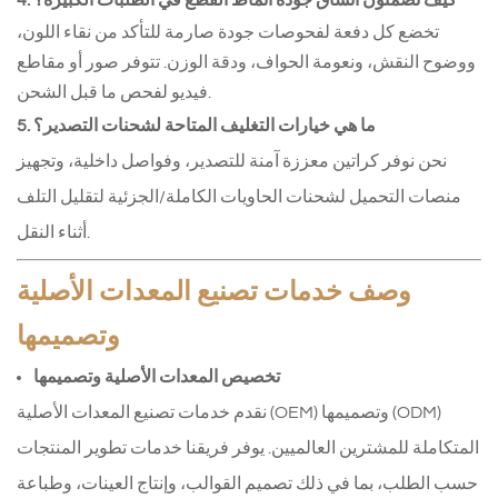
4. كيف تضمنون اتساق جودة أنماط القطع في الطلبات الكبيرة؟
تخضع كل دفعة لفحوصات جودة صارمة للتأكد من نقاء اللون،
ووضوح النقش، ونعومة الحواف، ودقة الوزن. تتوفر صور أو مقاطع
فيديو لفحص ما قبل الشحن.
5. ما هي خيارات التغليف المتاحة لشحنات التصدير؟
نحن نوفر كراتين معززة آمنة للتصدير، وفواصل داخلية، وتجهيز
منصات التحميل لشحنات الحاويات الكاملة/الجزئية لتقليل التلف
أثناء النقل.
وصف خدمات تصنيع المعدات الأصلية
وتصميمها
تخصيص المعدات الأصلية وتصميمها
نقدم خدمات تصنيع المعدات الأصلية (OEM) وتصميمها (ODM)
المتكاملة للمشترين العالميين. يوفر فريقنا خدمات تطوير المنتجات
حسب الطلب، بما في ذلك تصميم القوالب، وإنتاج العينات، وطباعة