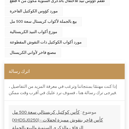
طقم كؤوس نبيذ للاحتفال بالذكرى السنوية مكون من 4 قطع
مورد كؤوس الكوكتيل الفاخرة
بيع بالجملة لأكواب كريستال سعة 500 مل
موزع أكواب النبيذ الكريستالية
مورد أكواب الكوكتيل ذات النقوش المقطوعة
مصنع فاخر لأواني الكريستال
اترك رسالة
إذا كنت مهتمًا بمنتجاتنا وترغب في معرفة المزيد من التفاصيل ،
فيرجى ترك رسالة هنا ، فسوف نرد عليك في أقرب وقت ممكن.
موضوع :
كأس كوكتيل كريستالي سعة 500 مل
(XHDSJ0250) - كأس فاخر بنقوش مميزة لحفلات
الزفاف والذكرى السنوية والبيع بالجملة