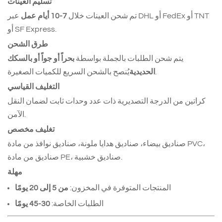
تسليم العينات
تم شحن العينات خلال
7-10 أيام عمل
عبر DHL أو FedEx أو TNT
أو SF Express.
طرق الشحن
يتم شحن الطلبات بالجملة بواسطة
بحراً أو جواً أو بالسكك
يُنصح بالشحن السريع للكميات الصغيرة.
الحديدية
التغليف القياسي
كراتين من الدرجة التصديرية ذات عدد وحدات ثابت لضمان النقل
الآمن.
تغليف مخصص
صناديق بيضاء، صناديق هدايا ملونة، صناديق نوافذ من مادة PVC،
صناديق من مادة PE، صناديق خشبية.
مهلة
المنتجات المتوفرة في المخزون:
من 5 إلى 20 يومًا
الطلبات الخاصة:
30-45 يومًا