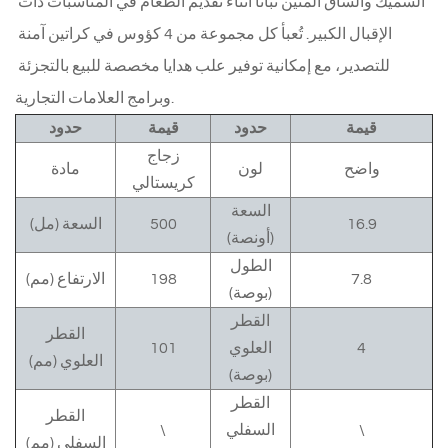
السميك والساق المتين ثباتًا أثناء تقديم الطعام في المناسبات ذات 
الإقبال الكبير. تُعبأ كل مجموعة من 4 كؤوس في كراتين آمنة 
للتصدير، مع إمكانية توفير علب هدايا مخصصة للبيع بالتجزئة 
وبرامج العلامات التجارية.
قيمة
حدود
قيمة
حدود
زجاج
واضح
لون
مادة
كريستالي
السعة
16.9
500
السعة (مل)
(أونصة)
الطول
7.8
198
الارتفاع (مم)
(بوصة)
القطر
القطر
4
العلوي
101
العلوي (مم)
(بوصة)
القطر
القطر
\
السفلي
\
السفلي (مم)