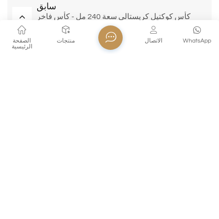
سابق
كأس كوكتيل كريستالي سعة 240 مل - كأس فاخر
لحفلات الزفاف والكوكتيلات والبيع بالجملة
WhatsApp
الاتصال
منتجات
الصفحة
الرئيسية
مقبل
كأس كريستال غرابّا سعة 100 مل (XHS99GP10) -
كأس تذوق مشروبات كحولية احترافي للبيع بالجملة
ولتصنيع المعدات الأصلية/تصميم المنتجات الأصلية
منتجات ذات صله