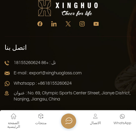
اتصل بنا
تل : +86 18155260624
E-mail : export@xinghuoglass.com
Whatsapp : +8618155260624
عنوان : No. 69, Olympic Sports Center Street, Jianye District,
Nanjing, Jiangsu, China
سياسة الخصوصية
المدونة
خريطة الموقع
Xml
WhatsApp
الاتصال
منتجات
الصفحة
الرئيسية
حقوق النشر © 2026 Jiangsu Xinghuo Technology Co., Ltd. جميع
الحقوق محفوظة .
دعم الشبكة