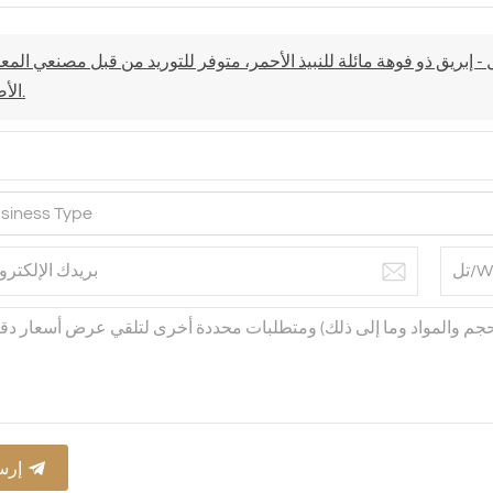
 نبيذ زجاجي كريستالي سعة 1000 مل - إبريق ذو فوهة مائلة للنبيذ الأحمر، متوفر للتوريد من قبل مصنعي ال
الأصلية.
إرس