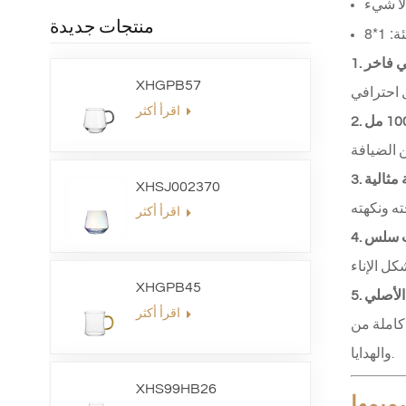
لا شيء
منتجات جديدة
: 1*8
لي فاخر
XHGPB57
اقرأ أكثر
 مثالية
XHSJ002370
اقرأ أكثر
صب سلس
XHGPB45
الأصلي
اقرأ أكثر
لجملة والعلامات التجارية
والهدايا.
XHS99HB26
ميمها