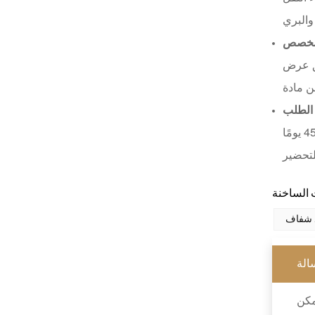
اقرأ أكثر
مخصص
يق عرض
الطلب
مدة التسليم للمنتجات المتوفرة في المخزون تتراوح من 5 إلى 20 يومًا؛ أما بالنسبة لطلبات الإنتاج المخصصة، فتستغرق من 30 إلى 45 يومًا
يذ شفاف
الة