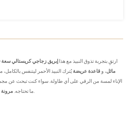
ارتقِ بتجربة تذوق النبيذ مع هذا
إبريق زجاجي كريستالي سعة 1000 مل
مائل
، و
قاعدة عريضة
يُترك النبيذ الأحمر ليتنفس بالكامل، م
الإناء لمسة من الرقي على أي طاولة. سواء كنت تبحث عن مجموعة
والأناقة الخالدة - مزيج مثالي من الأداء والعرض.
ما تحتاجه.
مرونة 