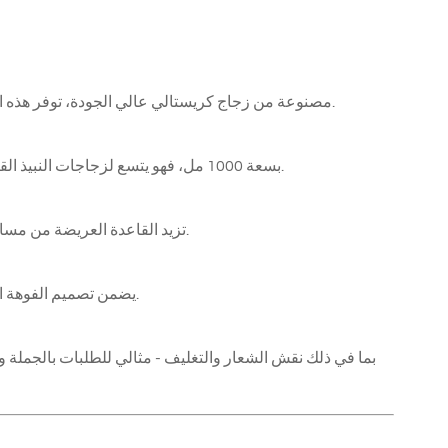
مصنوعة من زجاج كريستالي عالي الجودة، توفر هذه القارورة شفافية ممتازة ومتانة وجمالية راقية مناسبة لتقديم النبيذ بشكل احترافي.
بسعة 1000 مل، فهو يتسع لزجاجات النبيذ القياسية، مما يجعله مثالياً لتهوية النبيذ الأحمر في المطاعم والحانات وأماكن الضيافة.
تزيد القاعدة العريضة من مساحة السطح المعرضة، مما يسمح للنبيذ بالتنفس بشكل كامل وإطلاق رائحته ونكهته.
يضمن تصميم الفوهة المائلة صبًا دقيقًا وخاليًا من التقطير مع إضافة لمسة بصرية عصرية إلى شكل الإناء.