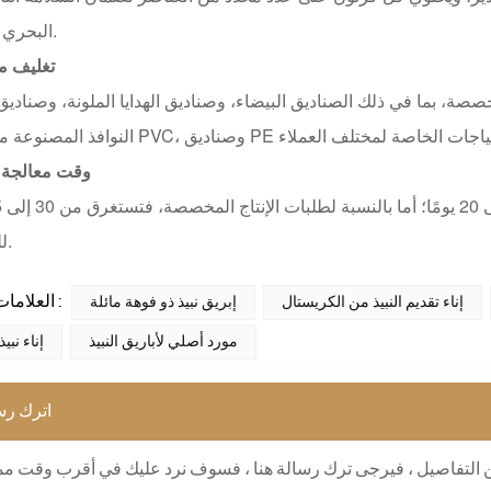
البحري والبري.
تغليف 
صصة، بما في ذلك الصناديق البيضاء، وصناديق الهدايا الملونة، وصناد
وقت معالجة 
للتحضير.
العلامات الساخنة :
إناء تقديم النبيذ من الكريستال
إبريق نبيذ ذو فوهة مائلة
مورد أصلي لأباريق النبيذ
إناء نب
اترك رس