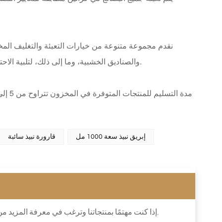
نقدم مجموعة متنوعة من خيارات التعبئة والتغليف المخ
النوافذ المصنوعة من مادة PVC، وصناديق PE والصناديق الخشبية، وما إلى ذلك، لتلبية الاحتياجات الخاصة لمختلف العملاء.
إبريق نبيذ سعة 1000 مل
قارورة نبيذ سائبة
إذا كنت مهتمًا بمنتجاتنا وترغب في معرفة المزيد من التفاصيل ، فيرجى ترك رسالة هنا ، فسوف نرد عليك في أقرب وقت ممكن.