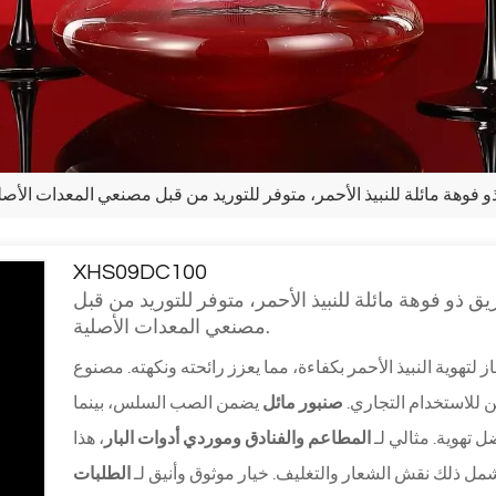
XHS09DC100
اجي كريستالي سعة 1000 مل - إبريق ذو فوهة مائلة للنبيذ الأحمر، متوفر للتوريد من قبل
مصنعي المعدات الأصلية.
ز لتهوية النبيذ الأحمر بكفاءة، مما يعزز رائحته ونكهته. مصنوع
ن للاستخدام التجاري.
صنبور مائل
يضمن الصب السلس، بينما
تهوية. مثالي لـ
المطاعم والفنادق وموردي أدوات البار
، هذا
مل ذلك نقش الشعار والتغليف. خيار موثوق وأنيق لـ
الطلبات