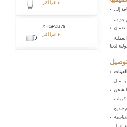
اقرأ أكثر
فة إلى
XHGPZB79
 ودعم ما بعد البيع لضمان
اقرأ أكثر
لية لدينا
XHSJ002550
لتوصيل
اقرأ أكثر
لعينات
الشحن
XHGPZB68
لكميات
اقرأ أكثر
لقياسية
XHS99RK25
 النقل