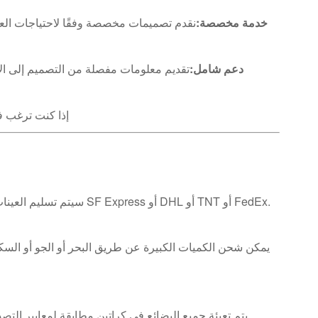
خدمة مخصصة:
نقدم تصميمات مخصصة وفقًا لاحتياجات العم
دعم شامل:
إذا كنت ترغب ف
سيتم تسليم العينات للعملاء في غضون 7 إلى 10 أيام عمل عبر شركات الخدمات اللوجستية مثل SF Express أو DHL أو TNT أو FedEx.
يمكن شحن الكميات الكبيرة عن طريق البحر أو الجو أو السك
يتم تعبئة جميع البضائع في كراتين مطابقة لمعايير الت