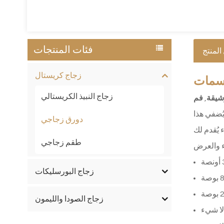
فئات المنتجات
المنتج
زجاج كريستال
مات
زجاج النبيذ الكريستالي
شيقة
,
فم
ُضفي هذا
دورق زجاجي
 يُقدم لك
طقم زجاجي
زجاج البورسليكات
زجاج الصودا والليمون
لا شيء