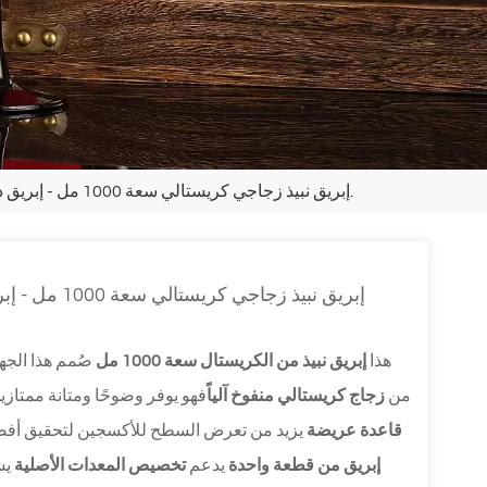
إبريق نبيذ زجاجي كريستالي سعة 1000 مل - إبريق ذو فوهة مائلة للنبيذ الأحمر، متوفر للتوريد من قبل مصنعي المعدات الأصلية.
إبريق نبيذ زج
هذا
إبريق نبيذ من الكريستال سعة 1000 مل
صُمم هذا الجها
من
زجاج كريستالي منفوخ آلياً
فهو يوفر وضوحًا ومتانة ممتازي
قاعدة عريضة
يزيد من تعرض السطح للأكسجين لتحقيق أفضل 
إبريق من قطعة واحدة
يدعم
تخصيص المعدات الأصلية
يش