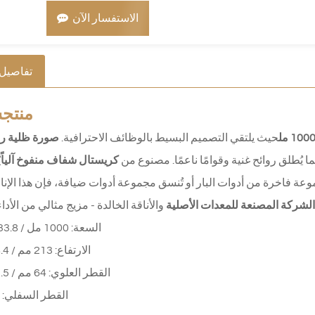
الاستفسار الآن
تفاصيل 
منتج
س
حيث يلتقي التصميم البسيط بالوظائف الاحترافية.
صورة ظلية ر
ما يُطلق روائح غنية وقوامًا ناعمًا. مصنوع من
كريستال شفاف منفوخ آلياً
ي
 فاخرة من أدوات البار أو تُنسق مجموعة أدوات ضيافة، فإن هذا الإناء
الشركة المصنعة للمعدات الأصلية
السعة: 1000 مل / 33.8 أونصة
الارتفاع: 213 مم / 8.4 بوصة
القطر العلوي: 64 مم / 2.5 بوصة
القطر السفلي: 