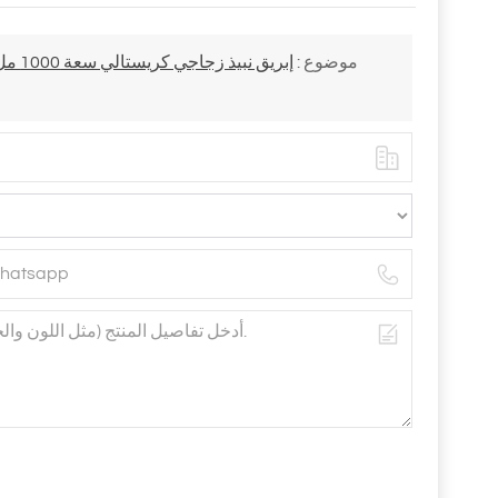
موضوع :
إبريق