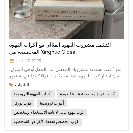
اكتشف مشروب القهوة المثالي مع أكواب القهوة
المخصصة من Xinghuo Glass
JUL 17, 2025
سواءً كنت تستمتع بمشروبك المفضل أثناء التنقل أو في المنزل،
فإن اختيار كوب القهوة المناسب يُحدث فرقًا كبيرًا. في شينغهو
جلاس، نُدرك أهمية اختيار كوب مثالي لبدء يومك على أكمل وجه.
العلامات :
تتميز مجموعتنا بتشكيلة واسعة من أكواب القهوة الترويجية التي
أكواب قهوة مخصصة عالية الجودة
أكواب القهوة الترويجية
تجمع بين الأناقة والعملية والاستدامة في كوب واحد رائع. ارتقِ
بتجربة القهوة الخاصة بك مع أكواب القهوة المخصصة عالية
أكواب ترويجية
كوب بورتر
الجودةيتجلى التزامنا بالجودة في كل قطعة، مما يضمن بقاء
كوب قهوة قابل لإعادة الاستخدام ومخصص
قهوتك ساخنة ولذيذة لفترة أطول. أكواب قهوة مخصصة عالية
كوب مخصص لحفظ الأغراض الشخصية
الجودة لا تعد أكواب Xinghuo Glass مجرد إكسسوارات أنيقة، بل
هي أيضًا رفاق موثوق بهم لجرعتك اليومية من الكافيين.نقدم لك