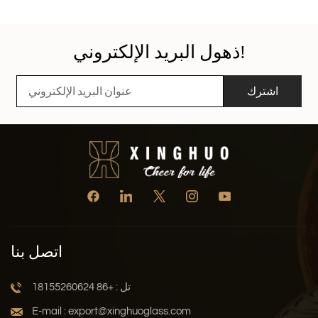
كوب بورتر: رفيقك الأنيق أثناء التنقللمن يتنقلون باستمرار، صُمم
كوبنا المحمول ليكون مقاومًا للانسكاب وسهل الحمل. سواء كنت
في طريقك إلى العمل أو لقضاء بعض المهام، سيحافظ هذا
ذهول البريد الإلكتروني!
الكوب الأنيق والعملي على مشروبك آمنًا أثناء تنقلك.أكواب قهوة
ترويجية استثنائية لعلامتك التجاريةهل ترغب في ترك انطباعٍ يدوم
لدى عملائك أو موظفيك؟ تُوفر أكوابنا الترويجية مساحةً مثاليةً
اشترك
لعرض شعارك أو رسالتك. أكواب القهوة الترويجية هي طريقة
مدروسة وعملية لتعزيز رؤية العلامة التجارية وترك تأثير
إيجابي.خيارات مستدامة: كوب قهوة قابل لإعادة الاستخدام
وكوب مخصص للاحتفاظ بهفي شركة Xinghuo Glass، نؤمن
بالاستدامة دون المساس بالأناقة. أكواب قهوة قابلة لإعادة
الاستخدام مخصصة أكواب "وحافظ على" هي بدائل صديقة للبيئة
للخيارات التي تُستخدم لمرة واحدة. عبّر عن رأيك وقلّل من
بصمتك البيئية مع هذه الأكواب القابلة للتخصيص وإعادة
الاستخدام.كوب قهوة شينغهو الزجاجي - المزيج الأمثل لعشاق
القهوةمع كل رشفة من كوب قهوة شينغهو الزجاجي، ستختبر
اتصل بنا
جودة المنتج الفائقة، وستستفيد أيضًا من خدمتنا المتميزة. يلتزم
شينغهو الزجاجي بضمان رضا العملاء، بدءًا من اختيار المنتج
ووصولًا إلى خدمة ما بعد البيع. يلتزم فريقنا بتوفير تجربة تسوق
تل : +86 18155260624
سلسة، وتوصيات شخصية، وحلول سريعة لأي استفسارات
E-mail : export@xinghuoglass.com
لديك.ارتقِ بطقوس قهوتك مع أكواب قهوة شينغهو الزجاجية