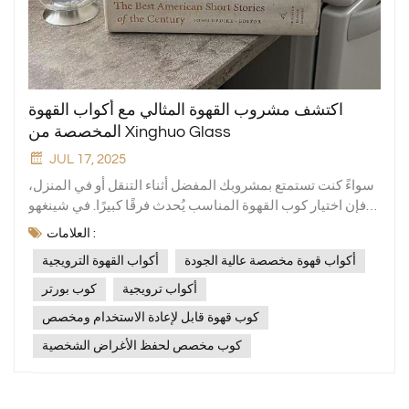
اكتشف مشروب القهوة المثالي مع أكواب القهوة
المخصصة من Xinghuo Glass
JUL 17, 2025
سواءً كنت تستمتع بمشروبك المفضل أثناء التنقل أو في المنزل،
فإن اختيار كوب القهوة المناسب يُحدث فرقًا كبيرًا. في شينغهو
جلاس، نُدرك أهمية اختيار كوب مثالي لبدء يومك على أكمل وجه.
العلامات :
تتميز مجموعتنا بتشكيلة واسعة من أكواب القهوة الترويجية التي
أكواب قهوة مخصصة عالية الجودة
أكواب القهوة الترويجية
تجمع بين الأناقة والعملية والاستدامة في كوب واحد رائع. ارتقِ
بتجربة القهوة الخاصة بك مع أكواب القهوة المخصصة عالية
أكواب ترويجية
كوب بورتر
الجودةيتجلى التزامنا بالجودة في كل قطعة، مما يضمن بقاء
كوب قهوة قابل لإعادة الاستخدام ومخصص
قهوتك ساخنة ولذيذة لفترة أطول. أكواب قهوة مخصصة عالية
كوب مخصص لحفظ الأغراض الشخصية
الجودة لا تعد أكواب Xinghuo Glass مجرد إكسسوارات أنيقة، بل
هي أيضًا رفاق موثوق بهم لجرعتك اليومية من الكافيين.نقدم لك
كوب بورتر: رفيقك الأنيق أثناء التنقللمن يتنقلون باستمرار، صُمم
كوبنا المحمول ليكون مقاومًا للانسكاب وسهل الحمل. سواء كنت