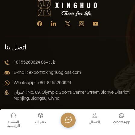
اتصل بنا
تل : +86 18155260624
E-mail : export@xinghuoglass.com
Whatsapp : +8618155260624
عنوان : No. 69, Olympic Sports Center Street, Jianye District,
Nanjing, Jiangsu, China
سياسة الخصوصية
المدونة
خريطة الموقع
Xml
WhatsApp
الاتصال
منتجات
الصفحة
الرئيسية
حقوق النشر © 2026 Jiangsu Xinghuo Technology Co., Ltd. جميع
الحقوق محفوظة .
دعم الشبكة