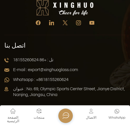
اتصل بنا
تل : +86 18155260624
E-mail : export@xinghuoglass.com
Whatsapp : +8618155260624
عنوان : No. 69, Olympic Sports Center Street, Jianye District,
Nanjing, Jiangsu, China
سياسة الخصوصية
المدونة
خريطة الموقع
Xml
WhatsApp
الاتصال
منتجات
الصفحة
الرئيسية
حقوق النشر © 2026 Jiangsu Xinghuo Technology Co., Ltd. جميع
الحقوق محفوظة .
دعم الشبكة