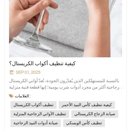
كيفية تنظيف أكواب الكريستال؟
SEP 01, 2025
بالنسبة للمستهلكين الذين يُقدّرون الجودة، تُعدّ أواني الكريستال
الزجاجية أكثر من مجرد أدوات شرب يومية؛ إنها قطعة فنية منزلية
تُجسّد تجربة رائعة وقيمة جمالية. ومع ذلك، نظرًا لخصائصها
العلامات :
المادية، فإنّ زجاج الكريستال أكثر رقة من الزجاج العادي. قد
كيفية تنظيف كأس النبيذ الأحمر
تنظيف أكواب الكريستال
يُؤدي التنظيف غير السليم بسهولة إلى خدوش وتعكير، بل وحتى
تلف دائم. الشركة المصنعة المهنية للأواني الزجاجية المنزليةتقدم
صيانة الزجاج الكريستالي
تنظيف الأواني الزجاجية المنزلية
Xinghuo Glass، استناداً إلى 20 عاماً من الخبرة في الصناعة،
تنظيف كأس الويسكي
صيانة أدوات النبيذ الزجاجية
دليلاً علمياً وآمناً للتنظيف لمساعدتك على إطالة عمر أدوات