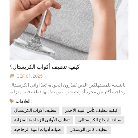
كيفية تنظيف أكواب الكريستال؟
SEP 01, 2025
بالنسبة للمستهلكين الذين يُقدّرون الجودة، تُعدّ أواني الكريستال
الزجاجية أكثر من مجرد أدوات شرب يومية؛ إنها قطعة فنية منزلية
تُجسّد تجربة رائعة وقيمة جمالية. ومع ذلك، نظرًا لخصائصها
العلامات :
المادية، فإنّ زجاج الكريستال أكثر رقة من الزجاج العادي. قد
كيفية تنظيف كأس النبيذ الأحمر
تنظيف أكواب الكريستال
يُؤدي التنظيف غير السليم بسهولة إلى خدوش وتعكير، بل وحتى
تلف دائم. الشركة المصنعة المهنية للأواني الزجاجية المنزليةتقدم
صيانة الزجاج الكريستالي
تنظيف الأواني الزجاجية المنزلية
Xinghuo Glass، استناداً إلى 20 عاماً من الخبرة في الصناعة،
تنظيف كأس الويسكي
صيانة أدوات النبيذ الزجاجية
دليلاً علمياً وآمناً للتنظيف لمساعدتك على إطالة عمر أدوات