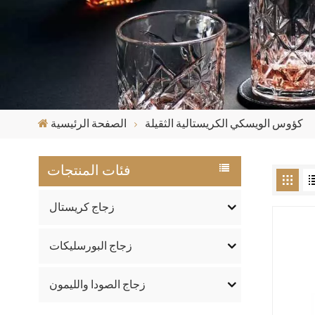
كؤوس الويسكي الكريستالية الثقيلة
الصفحة الرئيسية
فئات المنتجات
زجاج كريستال
زجاج البورسليكات
زجاج الصودا والليمون