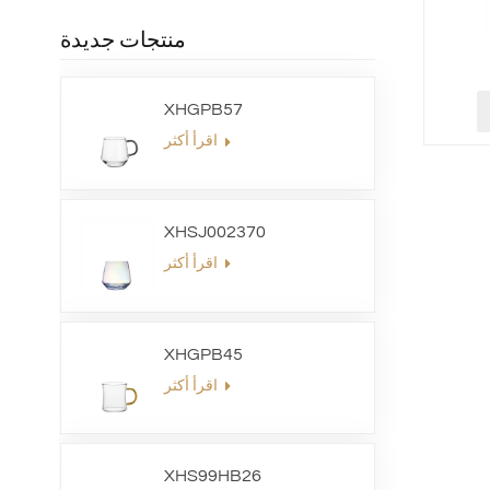
منتجات جديدة
XHGPB57
اقرأ أكثر
XHSJ002370
اقرأ أكثر
XHGPB45
اقرأ أكثر
XHS99HB26