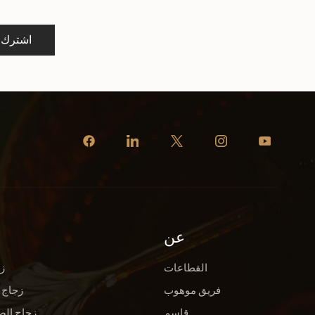
اشترك
عن
القطاعات
ز
فريق موهوب
زجاج 
قاسم
زجاج الص