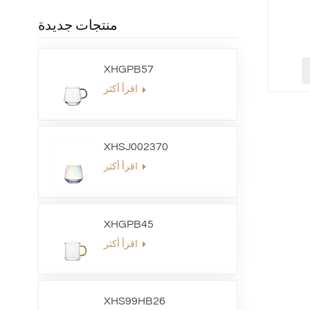
منتجات جديدة
XHGPB57
اقرأ أكثر
XHSJ002370
اقرأ أكثر
XHGPB45
اقرأ أكثر
XHS99HB26