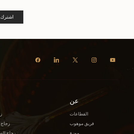
اشترك
عن
القطاعات
ز
فريق موهوب
زجاج 
موزع
زجاج الص