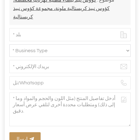
موضوع :
كؤوس نبيذ بيضاء مطلية كهربائيًا مخصصة،
كؤوس نبيذ كريستالية ملونة، مجموعة كؤوس نبيذ
كريستالية
إرسال