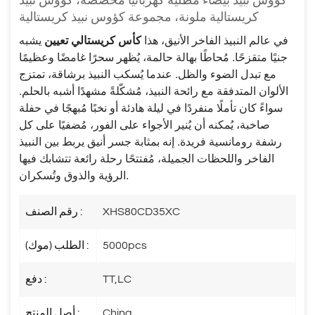
كؤوس نبيذ بيضاء مطلية كهربائيًا مخصصة، كؤوس نبيذ
كريستالية ملونة، مجموعة كؤوس نبيذ كريستالية
في عالم النبيذ الفاخر الأنيق، هذا
كأس كريستالي
تعيين
يشبه
جنيًا متقزحًا. مُحاطًا بهالة حالمة، يُظهر سحرًا غامضًا وعظيمًا
مع تبدل الضوء والظل. عندما يُسكب النبيذ برشاقة، تمتزج
الألوان المتدفقة مع رائحة النبيذ، مُشكّلةً مشهدًا أشبه بالحلم.
سواءً كان تأملًا منفردًا في ليلة هادئة أو نخبًا مُبهجًا في حفلة
صاخبة، يُمكنه أن يُنير الأجواء على الفور، مُضفيًا على كل
رشفة رومانسية فريدة. إنه بمثابة جسر أنيق يربط بين النبيذ
الفاخر واللحظات الجميلة، مُفتتحًا رحلة رائعة تتشابك فيها
الرؤية والذوق وتُسكران.
XHS80CD35XC
رقم الصنف :
5000pcs
الطلب (موك) :
TT,LC
دفع :
China
أصل المنتج :