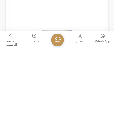
WhatsApp
الاتصال
منتجات
الصفحة
الرئيسية
XHSJ002370
XHSJ002370 كوب زجاجي مصنوع من الزجاج البلوري عالي
الجودة خالية من الرصاص. مع الحفاظ على وضوح وتألق الزجاج
الكريستالي ، فإنه أيضًا آمن وصديق للبيئة. لا يعد تصميمه الفريد
المستدير السفلي مستقرًا ودائمًا فحسب ، بل يضيف أيضًا جمالًا
مستديرًا ومتناسقًا. يوفر XHSJ002370 مجموعة متنوعة من