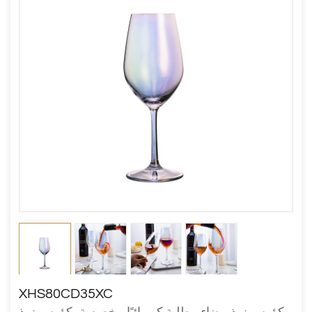
XHS80CD35XC