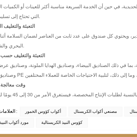
ديدية، في حين أن الخدمة السريعة مناسبة أكثر للعينات أو الكميات ا
التي تحتاج إلى تسليم سريع.
التعبئة والتغليف ا
صدير، ويحتوي كل صندوق على عدد ثابت من العناصر لضمان السلامة أثناء
البحري والشاحنات.
التعبئة والتغليف حسب
ا في ذلك الصناديق البيضاء، وصناديق الهدايا الملونة، وصناديق عرض
وقت معالجة 
العلامات الساخنة :
تال
مصنعي أكواب الكريستال
أكواب كؤوس الخمور
كؤوس النبيذ الكريستالية
مورد أكواب النبيذ