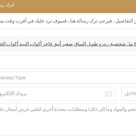
اترك رس