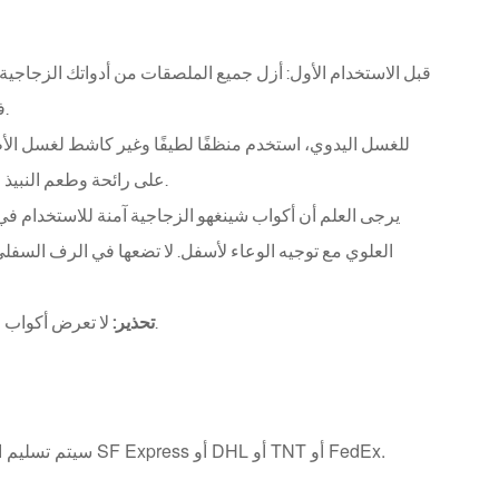
قبل الاستخدام الأول: أزل جميع الملصقات من أدواتك الزجاجي
في غسالة الأطباق. اشطفها وجففها فورًا بمنشفة أو قطعة قماش خالية من الوبر.
للغسل اليدوي، استخدم منظفًا لطيفًا وغير كاشط لغسل الأطبا
على رائحة وطعم النبيذ والبيرة والمشروبات الأخرى. جفف فورًا بمنشفة أو قطعة قماش خالية من الوبر.
يرجى العلم أن أكواب شينغهو الزجاجية آمنة للاستخدام في
العلوي مع توجيه الوعاء لأسفل. لا تضعها في الرف السفلي 
لا تعرض أكواب الشرب لتغيرات شديدة في درجات الحرارة لأن ذلك قد يؤدي إلى تشققها أو كسرها.
تحذير:
سيتم تسليم العينات للعملاء خلال 7 إلى 10 أيام عمل عبر شركات الخدمات اللوجستية مثل SF Express أو DHL أو TNT أو FedEx.