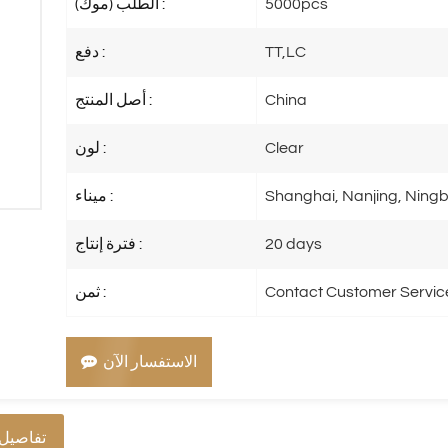
5000pcs
الطلب (موك) :
TT,LC
دفع :
China
أصل المنتج :
Clear
لون :
Shanghai, Nanjing, Ningb
ميناء :
20 days
فترة إنتاج :
Contact Customer Servic
ثمن :
الاستفسار الآن
تفاصيل 