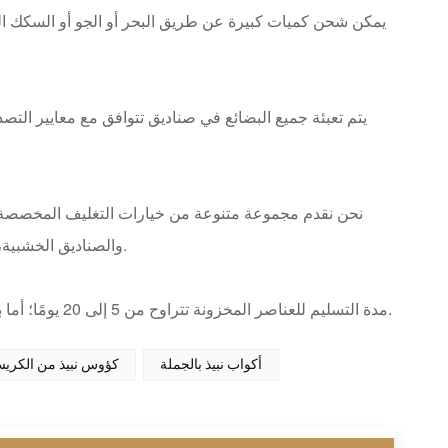
يمكن شحن كميات كبيرة عن طريق البحر أو الجو أو السكك الح
يتم تعبئة جميع البضائع في صناديق تتوافق مع معايير الت
نحن نقدم مجموعة متنوعة من خيارات التغليف المخصصة، بم
PVC، وصناديق PE والصناديق الخشبية، وما إلى ذلك، لتلبية الاحتياجات الخاصة للعملاء المختلفين.
مدة التسليم للعناصر المخزونة تتراوح من 5 إلى 20 يومًا؛ أما بالنسبة لطلبات الإنتاج المخصصة، فيستغرق الأمر من 30 إلى 45 يومًا للتحضير.
أكواب نبيذ بالجملة
كؤوس نبيذ من الكريس