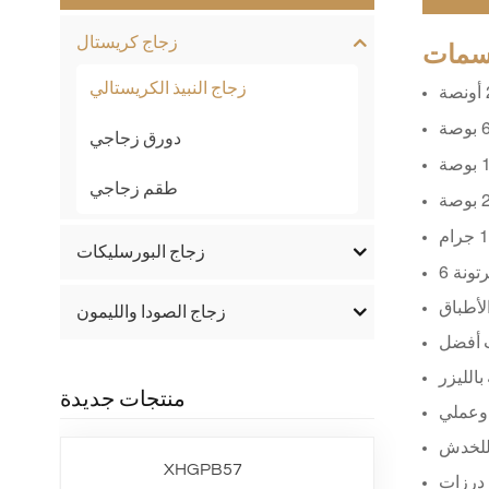
زجاج كريستال
مات
زجاج النبيذ الكريستالي
دورق زجاجي
طقم زجاجي
زجاج البورسليكات
لأطباق
زجاج الصودا والليمون
ب أفضل
الليزر
منتجات جديدة
 وعملي
 للخدش
XHGPB57
 درزات