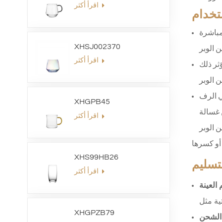
اقرأ أكثر
ستخدام
مباشرة
XHSJ002370
اقرأ أكثر
ثر ذلك
ي الرف
XHGPB45
ن غسالة
اقرأ أكثر
XHS99HB26
لتسليم
اقرأ أكثر
 العينة
XHGPZB79
الشحن