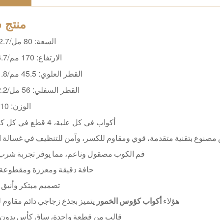
منتج
س
السعة: 80 مل/2.7 أونصة
الارتفاع: 170 مم/6.7 بوصة
القطر العلوي: 45.5 مم/1.8 بوصة
القطر السفلي: 56 مل/2.2 بوصة
الوزن: 110 جرام
6 أكواب في كل علبة، 4 قطع في كل كرتونة
مصنوع بتقنية متقدمة، قوي ومقاوم للكسر، وآمن للتنظيف في غسالة ا
فم الكوب مصقول وناعم، مما يوفر تجربة شر
حافة دقيقة ومعززة ومقطوعة ب
تصميم مبتكر وأنيق
هؤلاء
أكواب كؤوس الخمور
يتميز بجذع زجاجي دائم مقاوم
قالب من قطعة واحدة، ساق كأس بدون