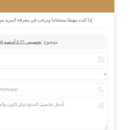
إذا كنت مهتمًا بمنتجاتنا وترغب في معرفة المزيد من التفاصيل ، فيرجى ترك رسالة هنا ، فسوف نرد عليك في أقرب وقت ممكن.
موضوع :
تخصيص 2.71 أونصة 80 مل شخصية ريترو طويل الساق صغير أنيق فاخر أكواب النبيذ أكواب الخمور