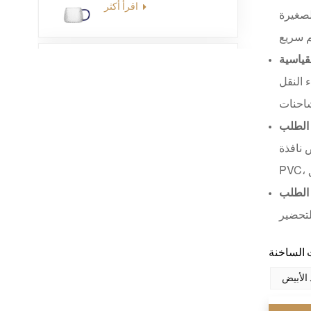
اقرأ أكثر
لصغيرة
لقياسية
XHSJ002550
 النقل
اقرأ أكثر
 الطلب
XHGPZB68
 نافذة
اقرأ أكثر
الطلب
XHS99RK25
اقرأ أكثر
 الأبيض