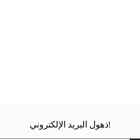
ر بالعوامل النفسية. عندما
 لدينا توقعات أعلى لجودة
ضل.يمكن للنبيذ في النظارات
، ولديه مزايا فريدة من حيث
 ليس موضوعيًا تمامًا ، بعد
ي النبيذ العاديين ، ليست
يء هو زجاج النبيذ المناسب
يها النبيذ ، قد تحاول أيضًا
ذهول البريد الإلكتروني!