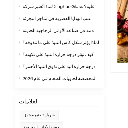
لماذا تُعتبر شركة Xinghuo Glass شريكًا يُمكنك الاعتماد عليه؟
أكواب زجاجية بلون موحد: الخيار الأمثل لمجموعات علب الهدايا العصرية في متاجر التجزئة
مقارنة شاملة بين زجاج الصودا والجير والزجاج الكريستالي وزجاج البوروسيليكات: مقارنة شاملة للمواد المستخدمة في صناعة الأواني الزجاجية الحديثة
لماذا يؤثر شكل كأس النبيذ على ما تتذوقه؟
كيف تؤثر درجة حرارة النبيذ على نكهته؟
هل تؤثر درجة حرارة اليد على تذوق النبيذ الأحمر؟
أبرز اتجاهات الملصقات المخصصة لحاويات الطعام في عام 2026
العلامات
شريك تصنيع موثوق
مصنع للأواني الزجاجية