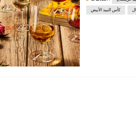
اك حقًا سببًا لذلك؟ هذا ما
ل
كأس النبيذ الأبيض
حيث المواد ، كوب الكريستال يستخدم الزجاج البلوري الخالي من
ًا كبيرًا عن أكواب زجاجية
ها العالية رؤية لون النبيذ
بشكل أكثر وضوحًا. من Ruby Red إلى Purple العميق ، يمكن عرض كل ظلال من
الواقع جزءًا مهمًا من تذوق
ل التنوع والسنة وغيرها من
عامل مع فم الكأس البلورية
لى التقاط ورائحة النبيذ.
يستال، النبيذ على اتصال بالكامل بالهواء
ريستالية ، يتم التقاط هذه
اط روائح أكثر ثراءً وأكثر
، يمكن التقاط جميع مستويات
لغاية ، عندما يلمس النبيذ
 يقلل من التداخل مع تصور
لعفص وعناصر الذوق الأخرى
يذ الأحمر عالي الجودة ، مع
ريد للحريري والجاف قليلاً.