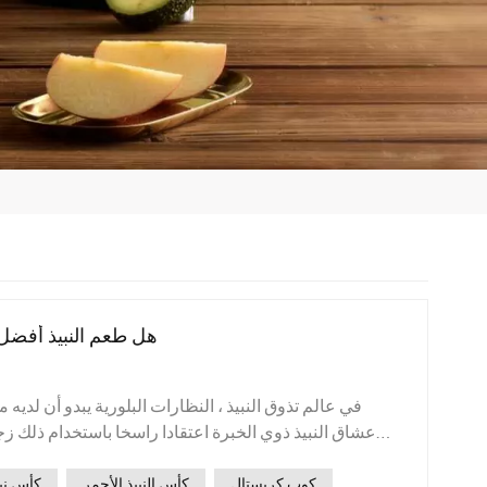
هل طعم النبيذ أفضل
في عالم تذوق النبيذ ، النظا
سيعطي الكثير من الناس أولوية للتجربة المحسنة التي تسببها
كوب كريستال
كأس النبيذ الأحمر
كأس نب