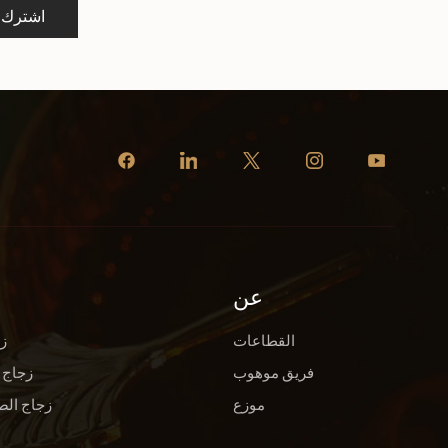
اشترك
عن
القطاعات
ز
فريق موهوب
زجاج 
موزع
زجاج الص