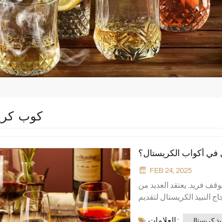
كوب كري
 في أكواب الكريستال؟
FEB 24, 2025
رات البلورية يبدو أن لديه موقف فريد. يعتقد العديد من
عشاق النبيذ ذوي الخبرة اعتقادا راسخا باستخدام ذلك زجاج النبيذ الكريستال لتقديم
النبيذ يمكن أن يجعل طعم النبيذ أفضل. وعندما يتعلق الأمر أكواب النبيذ الأحمر،
العلامات :
 المواد الكريستالية. ولكن
يذ كريستال