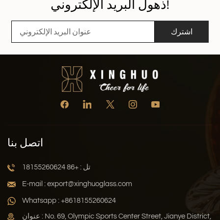
ذهول البريد الإلكتروني!
اشترك
اتصل بنا
تل : +86 18155260624
E-mail : export@xinghuoglass.com
Whatsapp : +8618155260624
عنوان : No. 69, Olympic Sports Center Street, Jianye District,