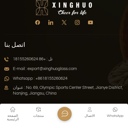
اتصل بنا
تل : +86 18155260624
E-mail : export@xinghuoglass.com
Whatsapp : +8618155260624
عنوان : No. 69, Olympic Sports Center Street, Jianye District,
Nanjing, Jiangsu, China
سياسة الخصوصية
المدونة
خريطة الموقع
Xml
WhatsApp
الاتصال
منتجات
الصفحة
الرئيسية
حقوق النشر © 2026 Jiangsu Xinghuo Technology Co., Ltd. جميع
الحقوق محفوظة .
دعم الشبكة