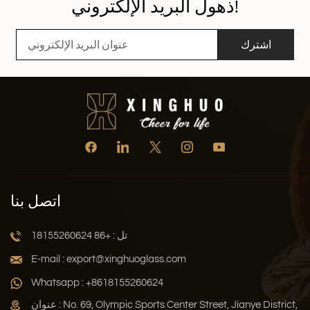
ذهول البريد الإلكتروني!
اشترك
اتصل بنا
تل : +86 18155260624
E-mail : export@xinghuoglass.com
Whatsapp : +8618155260624
عنوان : No. 69, Olympic Sports Center Street, Jianye District,