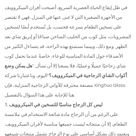
في ظل إيقاع الحياة العصرية السريع، أصبحت أفران الميكروويف
من الأجهزة الصغيرة التي لا غنى عنها في المنزل. فهي لا تقتصر
على تسخين الطعام بسرعة فحسب، بل تُستخدم أيضًا لتسخين
المشروبات، مثل كوب من الحليب الساخن صباحًا أو إبريق شاي بعد
الظهر. ومع ذلك، وبينما نستمتع بهذه الراحة، قد يتساءل الكثير من
الأصدقاء حول المادة المناسبة للوعاء، خاصةً عندما نحمل كوب
شاي زجاجيًا جميلًا وعمليًا، فلا يسعنا إلا أن نسأل: "
هل يمكن وضع
أكواب الشاي الزجاجية في الميكروويف؟
"اليوم، وباعتبارنا شركة
مصنعة محترفة للأواني الزجاجية المنزلية، فإن Xinghuo Glass
هنا للإجابة على هذا السؤال بالتفصيل.
1. ليس كل الزجاج مناسبًا للتسخين في الميكروويف
على الرغم من أن الزجاج مادة شائعة الاستخدام في ملامسة
الطعام، إلا أن منتجاته ليست جميعها مناسبة لأفران الميكروويف.
ويعتمد ذلك بشكل أساسي على نوع الزجاج. تشمل منتجات شينغهو