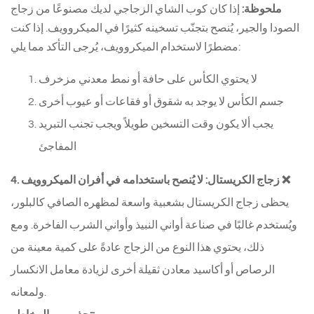
ملحوظة:
إذا كان كوب الشاي الزجاجي لديك مصنوعًا من زجاج
الصودا والجير، يُنصح بتجنّب تسخينه كثيرًا في الميكروويف. إذا كنت
مضطرًا لاستخدام الميكروويف، يُرجى التأكد مما يلي:
لا يحتوي الكأس على حافة أو نمط معدني مزخرف
جسم الكأس لا يوجد به شقوق أو فقاعات أو عيوب أخرى
يجب ألا يكون وقت التسخين طويلاً ويجب تجنب التبريد
المفاجئ
4. زجاج الكريستال: لا يُنصح باستخدامه في أفران الميكروويف ❌
يحظى زجاج الكريستال بشعبية واسعة لمظهره الصافي كالبلور،
ويُستخدم غالبًا في صناعة أواني النبيذ وأواني الشرب الفاخرة. ومع
ذلك، يحتوي هذا النوع من الزجاج عادةً على كمية معينة من
الرصاص أو أكاسيد معادن ثقيلة أخرى لزيادة معامل الانكسار
ولمعانه.