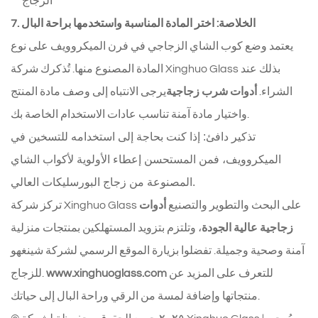
الزجاج
7. الخلاصة: اختر المادة المناسبة واستخدمها براحة البال
يعتمد وضع كوب الشاي الزجاجي في فرن الميكروويف على نوع
المادة المصنوع منها. تُذكرك شركة Xinghuo Glass بذلك عند
الشراء.
أدوات شرب زجاجية
يرجى الانتباه إلى وصف مادة المنتج
واختيار مادة آمنة تناسب عادات الاستخدام الخاصة بك.
تذكير دافئ: إذا كنت بحاجة إلى استخدامه للتسخين في
الميكروويف، فمن المستحسن إعطاء الأولوية لأكواب الشاي
المصنوعة من زجاج البورسليكات العالي.
تركز شركة Xinghuo Glass على البحث والتطوير والتصنيع
أدوات
زجاجية عالية الجودة
، وتلتزم بتزويد المستهلكين بمنتجات منزلية
آمنة وصحية وجميلة. تفضلوا بزيارة الموقع الرسمي لشركة شينغهو
للتعرف على المزيد عن
www.xinghuoglass.com
للزجاج.
منتجاتها وإضافة لمسة من الرقي وراحة البال إلى حياتك.