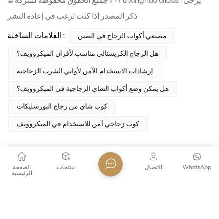
© ٢٠٢٥ جميع الحقوق محفوظة لشركة Xinghuo Glass | يُرجى
ذكر المصدر إذا كنت ترغب في إعادة النشر
العلامات الساخنة :
مصنعي أكواب الزجاج في الصين
هل الزجاج الكريستالي مناسب لأفران الميكروويف؟
إرشادات الاستخدام الآمن لأواني الشرب الزجاجية
هل يمكن وضع أكواب الشاي الزجاجية في الميكروويف؟
كوب شاي من زجاج البورسليكات
كوب زجاجي آمن للاستخدام في الميكروويف
المقالة السابقة
كيفية تنظيف كأس زجاجي كريستالي؟
WhatsApp
الاتصال
منتجات
الصفحة
الرئيسية
الصفحة التالية
The difference between crystal cups and
ordinary glass cups