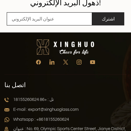
ذهول البريد الإلكتروني!
اشترك
اتصل بنا
تل : +86 18155260624
E-mail : export@xinghuoglass.com
Whatsapp : +8618155260624
عنوان : No. 69, Olympic Sports Center Street, Jianye District,