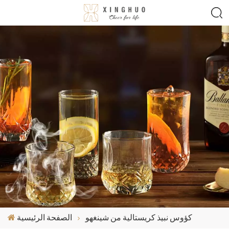
كؤوس نبيذ كريستالية من شينغهو
الصفحة الرئيسية