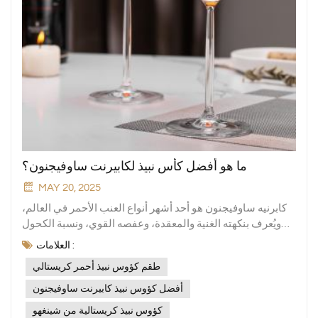
ما هو أفضل كأس نبيذ لكابيرنت ساوفيجنون؟
MAY 20, 2025
كابرنيه ساوفيجنون هو أحد أشهر أنواع العنب الأحمر في العالم،
ويُعرف بنكهته الغنية والمعقدة، وعفصه القوي، ونسبة الكحول
العالية فيه. رائحته تجمع بين نكهات متنوعة، تتراوح بين نكهات
العلامات :
الفواكه الداكنة كالكشمش الأسود والتوت الأسود، ونكهات
طقم كؤوس نبيذ أحمر كريستالي
التحميص والفانيليا التي تُضفيها براميل البلوط، مما يُبرز ثراءً في
تعدد الطبقات. ولإظهار هذه الخصائص على أكمل وجه، من
أفضل كؤوس نبيذ كابيرنت ساوفيجنون
الضروري اختيار كأس النبيذ المناسب. تتميز كؤوس النبيذ الأحمر
كؤوس نبيذ كريستالية من شينغهو
الكريستالية عن غيرها بجودتها الممتازة، وخاصةً... طقم كؤوس