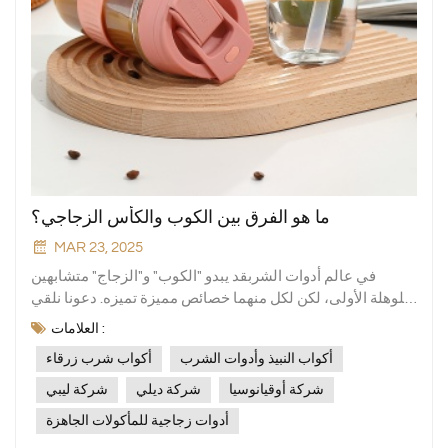
ما هو الفرق بين الكوب والكأس الزجاجي؟
MAR 23, 2025
في عالم أدوات الشربقد يبدو "الكوب" و"الزجاج" متشابهين
للوهلة الأولى، لكن لكل منهما خصائص مميزة تميزه. دعونا نلقي
نظرة فاحصة على الاختلافات بين الكوب (بما في ذلك الزجاجي)
العلامات :
والزجاج العادي.1. التنوع المادينظارات عاديةعادةً، عندما نفكر
أكواب النبيذ وأدوات الشرب
أكواب شرب زرقاء
في الزجاج، نتخيل زجاجًا شفافًا وهشًا مصنوعًا من زجاج الصودا
والليمون. يُعد هذا النوع من الزجاج مثاليًا لتقديم المشروبات في
شركة أوقيانوسيا
شركة ديلي
شركة ليبي
المنزل أو المطاعم، إذ يوفر رؤية نقية وواضحة للمشروبات، سواءً
أدوات زجاجية للمأكولات الجاهزة
كانت مياهًا صافية كالكريستال، أو عصيرًا ملونًا، أو نبيذًا فوارًا. ومع