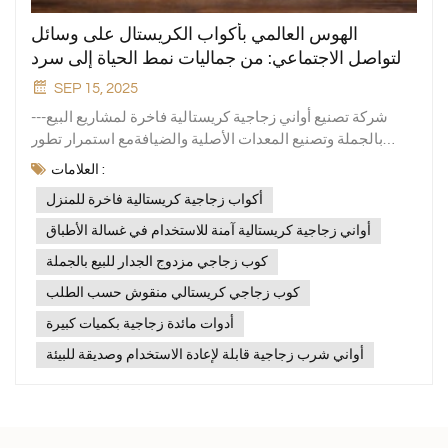
الهوس العالمي بأكواب الكريستال على وسائل
التواصل الاجتماعي: من جماليات نمط الحياة إلى سرد
قصص العلامات التجارية
SEP 15, 2025
---شركة تصنيع أواني زجاجية كريستالية فاخرة لمشاريع البيع
بالجملة وتصنيع المعدات الأصلية والضيافةمع استمرار تطور
جماليات المنازل والمطاعم على مستوى العالم، أكواب
العلامات :
الكريستال لم تعد أكواب الكريستال مجرد أدوات مائدة عملية؛ بل
أكواب زجاجية كريستالية فاخرة للمنزل
أصبحت رمزًا لأسلوب حياة وذوق جمالي. سواءً في موجة
الفيديوهات القصيرة على تيك توك، أو في مجتمعات الجماليات
أواني زجاجية كريستالية آمنة للاستخدام في غسالة الأطباق
المنزلية على فيسبوك، أو حتى في المشاركة البصرية على X
كوب زجاجي مزدوج الجدار للبيع بالجملة
(تويتر سابقًا)، أصبحت أكواب الكريستال رمزًا شائعًا يتجاوز
كوب زجاجي كريستالي منقوش حسب الطلب
الثقافات والمناطق.باعتبارها شركة مصنعة احترافية للأواني
الزجاجية المنزلية مع سنوات عديدة من الخبرة في التصنيع،
أدوات مائدة زجاجية بكميات كبيرة
تعرف Xinghuo Glass أن الزجاج الجيد لا يجب أن يتمتع بحرفية
أواني شرب زجاجية قابلة لإعادة الاستخدام وصديقة للبيئة
رائعة فحسب، بل يجب أن يكون قادرًا أيضًا على حمل المشاعر
ورواية القصص.أكواب الكريستال رائجة على مواقع التواصل
الاجتماعي1. التأثير البصري ونمط الحياةعلى تيك توك، وتحت
وسوم مثل #Glassware و#AestheticGlassware
و#HomeCafe، يستخدم المبدعون التصوير البطيء والإضاءة