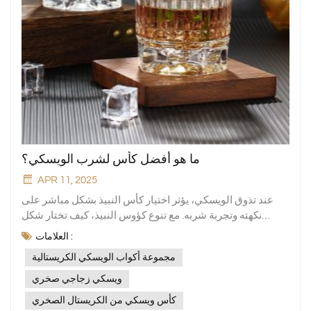
ما هو أفضل كأس لشرب الويسكي؟
APR 11, 2025
عند تذوق الويسكي، يؤثر اختيار كأس النبيذ بشكل مباشر على
نكهته وتجربة شربه. مع تنوع كؤوس النبيذ، كيف تختار شكل
الكأس الأنسب للويسكي؟ لنكتشف ذلك.الزجاج القديمالزجاج
العلامات :
العتيق، والمعروف أيضًا باسم زجاج صخري، هو نمط كلاسيكي
مجموعة أكواب الويسكي الكريستالية
من كأس الويسكي ويحتل مكانة مهمة في مجال الأواني الزجاجية.
عادة ما يكون قصيرًا وسميكًا، بجسم قصير وسميك وسعة 200-
ويسكي زجاجي صخري
350 مل. صُمم هذا الكأس في الأصل لحمل الويسكي على الثلج.
كأس ويسكي من الكريستال الصخري
يمكن للجسم القصير والسميك تثبيت مكعبات الثلج بشكل أفضل