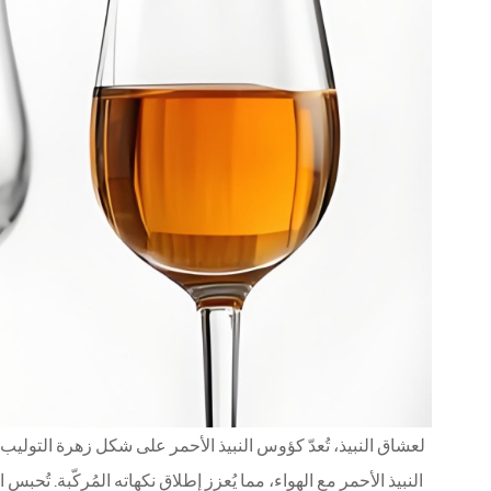
لعشاق النبيذ، تُعدّ كؤوس النبيذ الأحمر على شكل زهرة التوليب ا
النبيذ الأحمر مع الهواء، مما يُعزز إطلاق نكهاته المُركّبة. تُحبس ال