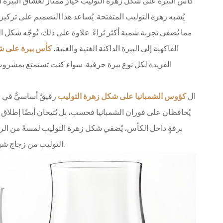
كأس البيرة على شكل زهرة التوليب خيارٌ ممتاز لعشاق البيرة ا
يُشبه زهرة التوليب المتفتحة. يُساعد هذا التصميم على تركيز 
مما يُضفي تجربة شمية أكثر ثراءً. علاوة على ذلك، يُوجّه شكل ا
البيرة الناعمة ورغوتها الكثيفة. من بيرة IPA الفاكهية إلى البيرة الداكنة الغنية والغنية،
كأس بيرة على ش
الفريدة لكل نوع بيرة حرفية. سواء كنت تستمتع بمشرو
ال
كؤوس الشمبانيا على شكل زهرة التوليب
رفيقٌ أساسيٌّ في لح
يُحافظان على فوران الشمبانيا فحسب، بل يُتيحان أيضًا إطلاق عبي
برقةٍ داخل الكأس، يُضفي شكل زهرة التوليب لمسةً من الروعة
التوليب من زجاج شينغهو لمسةً من الرقي على أي مناسبة، مُضمنةً أن تكون كل مناسبةٍ خاصةٍ لا تُنسى.