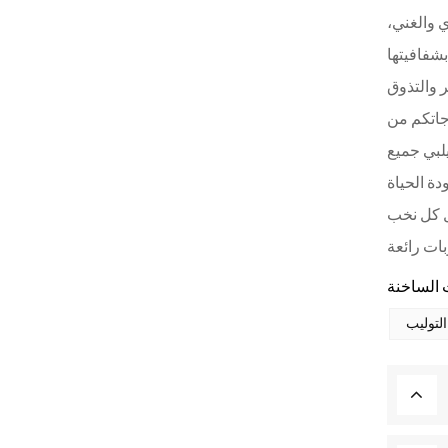
ي والغني،
شفافيتها
جاتكم من
يلبي جميع
ل كل نخب
لتوليب