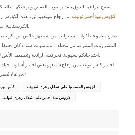
يسمح لبراعم التذوق بتقدير نعومة العفص وثراء نكهات الفاكهة. 
كؤوس نبيذ أحمر توليب
من زجاج شينغهو، تُبرز هذه الكؤوس ر
الكريستالية، مما يُبرز لون النبيذ الجميل، ويمنح تجربة حسية ممتعة تجمع بين روعة البصر والتذوق.
تجمع مجموعة أكواب نبيذ توليب من شينغهو جلاس بين أكواب بير
المشروبات المتنوعة في مختلف المناسبات. سواءً كان تجمعًا عائ
احتياجاتكم بسهولة. فحرفيته الرائعة وتصميمه الأنيق ليسا مجرد أدوات زجاجية عملية فحسب، بل هما أيضًا تحفة فنية تُحسّن جودة الحياة.
اختيار كأس توليب من زجاج شينغهو يعني اختيار أسلوب حياة 
تجربة لا تُنسى ورائعة. تفضلوا باختيار كأس توليب الخاص بكم وابدأوا رحلة تذوّق مشروبات رائعة!
كؤوس الشمبانيا على شكل زهرة التوليب
كأس بيرة
كؤوس نبيذ أحمر على شكل زهرة التوليب