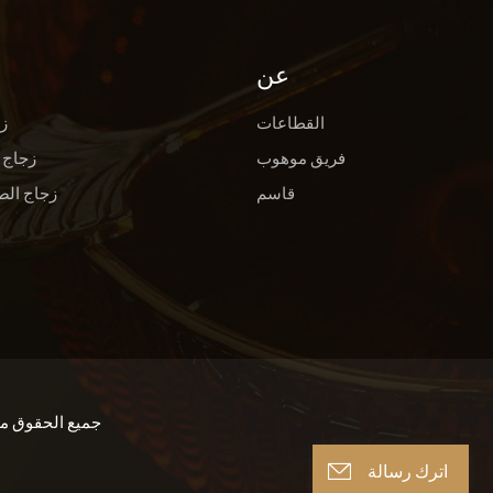
عن
القطاعات
ز
فريق موهوب
زجاج 
قاسم
زجاج الص
حقوق النشر © 2026 u Xinghuo Technology Co., Ltd
اترك رسالة