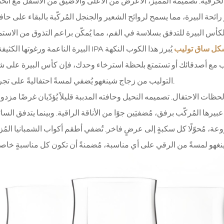
لحرفية. تصميمه المميز، الأعرض من الأعلى والأضيق من الأسفل مع انحنا
رائحة البيرة، مما يسمح لروائح الشعير والجنجل المُركّبة بالبقاء على حا
لكأس البيرة للتدفق بسلاسة في الفم، مما يُمكّن براعم التذوق من الاستم
كل ساق توليب
يُبرز هذا الكوب النكهة
ب مع أصدقائك أو تستمتع بلحظة استرخاء وحدك، فإن كأس البيرة على 
التوليب من زجاج شينغهو يُضفي لمسةً احتفاليةً على تجربة تذوقك.
ظات الاحتفال. تصميمه النحيل وحافته المدببة قليلاً يُؤدّيان غرضًا مزدوجًا
رها المُركّب برفق، مُضفيَين جوًا من الأناقة الراقية. وبينما يتدفق السا
، مُحوّلًا كل سكبةٍ إلى عرضٍ فاخر. تُضفي أطقم أكواب الشمبانيا المُز