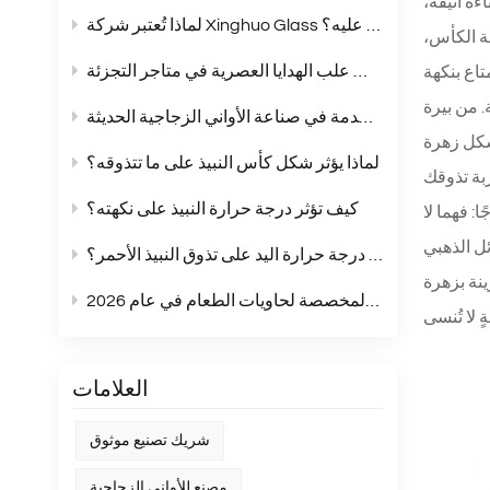
ءة أنيقة،
لماذا تُعتبر شركة Xinghuo Glass شريكًا يُمكنك الاعتماد عليه؟
فة الكأس،
أكواب زجاجية بلون موحد: الخيار الأمثل لمجموعات علب الهدايا العصرية في متاجر التجزئة
تاع بنكهة
مقارنة شاملة بين زجاج الصودا والجير والزجاج الكريستالي وزجاج البوروسيليكات: مقارنة شاملة للمواد المستخدمة في صناعة الأواني الزجاجية الحديثة
شكل زهرة
لماذا يؤثر شكل كأس النبيذ على ما تتذوقه؟
كيف تؤثر درجة حرارة النبيذ على نكهته؟
: فهما لا
ئل الذهبي
هل تؤثر درجة حرارة اليد على تذوق النبيذ الأحمر؟
ينة بزهرة
أبرز اتجاهات الملصقات المخصصة لحاويات الطعام في عام 2026
العلامات
شريك تصنيع موثوق
مصنع للأواني الزجاجية