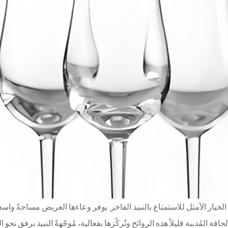
لخيار الأمثل للاستمتاع بالنبيذ الفاخر. يوفر وعاءها العريض مساحةً واسع
حافة المُدببة قليلاً هذه الروائح وتُركّزها بفعالية، مُوجّهةً النبيذ برفق نحو 