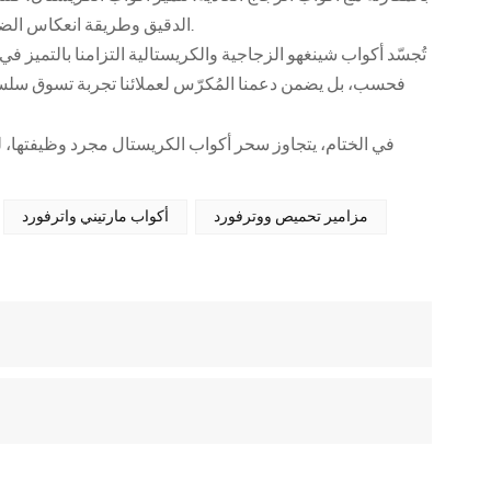
الدقيق وطريقة انعكاس الضوء عبر الكريستال تجربة بصرية فريدة تُحوّل لحظاتك اليومية إلى لحظات استثنائية.
تُجسّد أكواب شينغهو الزجاجية والكريستالية التزامنا بالتميز في 
فحسب، بل يضمن دعمنا المُكرّس لعملائنا تجربة تسوق سلسة
في الختام، يتجاوز سحر أكواب الكريستال مجرد وظيفتها، ل
مزامير تحميص ووترفورد
أكواب مارتيني واترفورد