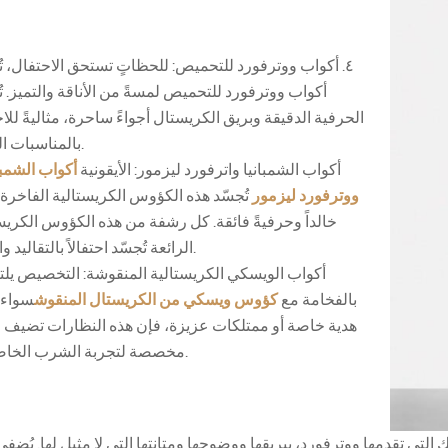
٤. أكواب ووترفورد للتحميص: للحظاتٍ تستحق الاحتفال، 
أكواب ووترفورد للتحميص لمسةً من الأناقة والتميز. 
الحرفية الدقيقة وبريق الكريستال أجواءً ساحرة، مثاليةً للا
بالمناسبات المهمة.
5. أكواب الشمبانيا واترفورد ليزمور: الأيقونية
أكواب الشمبا
ووترفورد ليزمور
تُجسّد هذه الكؤوس الكريستالية الفاخرة ج
خالداً وحرفيةً فائقة. كل رشفة من هذه الكؤوس الكريس
الرائعة تُجسّد احتفالاً بالتقاليد والرقي.
بالفخامة مع
كؤوس ويسكي من الكريستال المنقوش
سواء 
هدية خاصة أو ممتلكات عزيزة، فإن هذه النظارات تضيف
مخصصة لتجربة الشرب الخاصة بك.
 التي تقدمها ووترفورد، ببريقها ووضوحها ومتانتها التي لا مثيل لها. يُضف