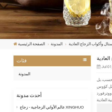
تال وأكواب الزجاج العادية
المدونة
الصفحة الرئيسية
العادية
فئات
Jul 0
المدونة
 فحسب، بل
 مثل كؤوس
ووترفورد
أحدث مدونة
عالم الأواني الزجاجية - زجاج XINGHUO