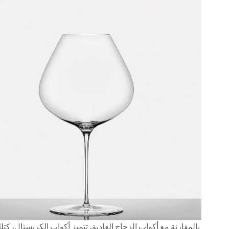
بالمقارنة مع أكواب الزجاج العادية، تتميز أكواب الكريستال، كتلك