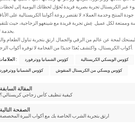
جودة المنتج وخدمة العملاء. لا تقتصر روعة أكوابنا الكريستالية على الأنا
 وممتعة لكل عميل. عِش تجربة فريدة مع شينغهو الزجاجية، حيث تلتقي
بخدمة لا مثيل لها.
يمنحك لمحة عن عالم من الرقي والجمال. ارتقِ بتجربة تناول الطعام وا
أكواب الكريستال، واكتشف بُعدًا جديدًا من الفخامة لا توفره أكواب الزجاج العادية.
العلامات الساخنة :
كؤوس الويسكي الكريستالية
كؤوس الشمبانيا ووترفورد
كؤوس ويسكي من الكريستال المنقوش
كؤوس الشمبانيا ووترفورد 
المقالة السابقة
كيفية تنظيف كأس زجاجي كريستالي؟
الصفحة التالية
ارتقِ بتجربة الشرب الخاصة بك مع أكواب البيرة المخصصة