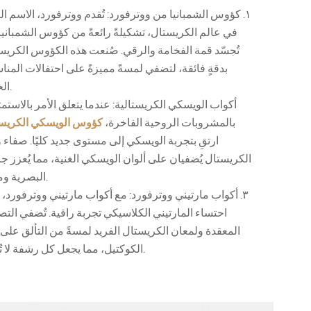
١. كؤوس الشمبانيا من ووترفورد: تُقدم ووترفورد، الاسم ال
في عالم الكريستال، تشكيلةً رائعةً من كؤوس الشمبانيا 
تُجسّد قمة الفخامة والرقي. صُنعت هذه الكؤوس الكريست
بدقةٍ فائقة، لتضفي لمسةً مميزةً على احتفالات المنا
الخاصة.
بالمشروبات الروحية الفاخرة،
كؤوس الويسكي الكريست
ارتقِ بتجربة الويسكي إلى مستوى جديد كليًا. صفاء و
الكريستال يُضفيان على ألوان الويسكي الغنية، مما يُعزز جا
البصرية ومذاقه.
٣. أكواب مارتيني ووترفورد: مع أكواب مارتيني ووترفورد، 
احتساء المارتيني الكلاسيكي تجربة راقية. تُضفي التص
المعقدة ولمعان الكريستال الفريد لمسةً من التألق على
الكوكتيل، مما يجعل كل رشفة لا تُنسى.