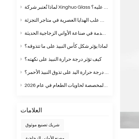
لماذا تُعتبر شركة Xinghuo Glass شريكًا يُمكنك الاعتماد عليه؟
أكواب زجاجية بلون موحد: الخيار الأمثل لمجموعات علب الهدايا العصرية في متاجر التجزئة
مقارنة شاملة بين زجاج الصودا والجير والزجاج الكريستالي وزجاج البوروسيليكات: مقارنة شاملة للمواد المستخدمة في صناعة الأواني الزجاجية الحديثة
لماذا يؤثر شكل كأس النبيذ على ما تتذوقه؟
كيف تؤثر درجة حرارة النبيذ على نكهته؟
هل تؤثر درجة حرارة اليد على تذوق النبيذ الأحمر؟
أبرز اتجاهات الملصقات المخصصة لحاويات الطعام في عام 2026
العلامات
شريك تصنيع موثوق
مصنع للأواني الزجاجية