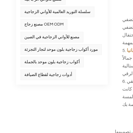
سلسلة التوريد العالمية للأواني الزجاجية
تُضفي
مصنع زجاج OEM ODM
تُضفي
حتفال
مصنع للأواني الزجاجية في الصين
مورد أكواب زجاجية بلون موحد لتجار التجزئة
نيا
مالاً
أكواب زجاجية بلون موحد بالجملة
تالية
أدوات زجاجية لقطاع الضيافة
6. أكواب الويسكي الكريستالية المنقوشة: التخصيص يلتقي
كانت
 لمسة
ي تصميمها