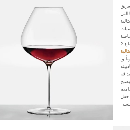
عريق
التي
الية
سبات
2. أكواب الويسكي الكريستالية: عندما يتعلق الأمر بالاستمتاع
الية
تألق
ذبيته
يصبح
اميم
 حفل