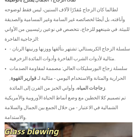
لماذا الزجاج؟ الجمال يمتزج بالوظيفة
لطالما كان الزجاج مُقدّرًا لآلاف السنين، ليس فقط لوضوحه
وأناقته، بل أيضًا لخصائصه غير السامة وغير المسامية والصديقة
للبيئة. في شينغهو للزجاج، نتخصص في نوعين رئيسيين من الأواني
الزجاجية الفاخرة:
سلسلة الزجاج الكريستالي: تشتهر بتألقها ووزنها ورنينها الرنان -
مثالية لأدوات الشرب الفاخرة وأدوات المائدة الزخرفية.
سلسلة زجاج البورسليكات العالي: مصممة لمقاومة الصدمات
الحرارية والمتانة والاستخدام اليومي - مثالية لـ
قوارير القهوة
,
، وأواني الخبز من الفرن إلى المائدة.
زجاجات المياه
تم تصميم كلا الخطين مع وضع أنماط الحياة الأوروبية والأمريكية
الشمالية في الاعتبار - من خلال الجمع بين الجمال والسلامة
والاستدامة.