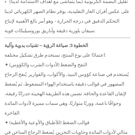
تقليل البصمة الكربونية (بما يتماشى مع أهداف الاستدامة لدينا)
على عكس أفران الغاز التقليدية، يوفر نظام الصهر الكهربائي لدينا
التحكم الدقيق في درجة الحرارة - وهو أمر بالغ الأهمية لإنتاج
سيقان بلورية دقيقة وأباريق بوروسيليكات قوية.
الخطوة 3: صياغة الرؤية – تقنيات يدوية وآلية
اعتمادًا على نوع المنتج، نستخدم طرق تشكيل مختلفة:
✦ النفخ والضغط (لأدوات الشرب والكؤوس)
يُستخدم في صناعة كؤوس النبيذ، والأكواب، والقوارير. يُنفخ الزجاج
المصهور في قوالب دقيقة باستخدام الهواء المضغوط، ثم يُضغط
لإتقان القاعدة والحافة. ​​تضمن هذه الطريقة الهجينة جدرانًا رقيقة،
وحوافًا ناعمة، ووزنًا متوازنًا، وهي سمات مميزة لأدوات المائدة
الفاخرة.
✦ قوالب الضغط (للأطباق والأوعية والأغطية)
مثالي لأدوات المائدة وحاويات التخزين. يُضغط الزجاج الساخن في