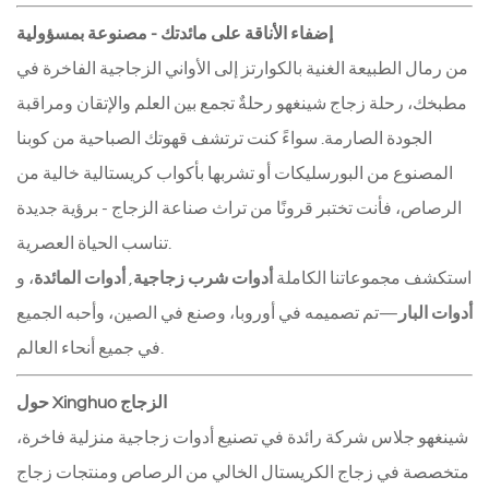
إضفاء الأناقة على مائدتك - مصنوعة بمسؤولية
من رمال الطبيعة الغنية بالكوارتز إلى الأواني الزجاجية الفاخرة في
مطبخك، رحلة زجاج شينغهو رحلةٌ تجمع بين العلم والإتقان ومراقبة
الجودة الصارمة. سواءً كنت ترتشف قهوتك الصباحية من كوبنا
المصنوع من البورسليكات أو تشربها بأكواب كريستالية خالية من
الرصاص، فأنت تختبر قرونًا من تراث صناعة الزجاج - برؤية جديدة
تناسب الحياة العصرية.
استكشف مجموعاتنا الكاملة
أدوات شرب زجاجية
,
أدوات المائدة
، و
أدوات البار
—تم تصميمه في أوروبا، وصنع في الصين، وأحبه الجميع
في جميع أنحاء العالم.
حول Xinghuo الزجاج
شينغهو جلاس شركة رائدة في تصنيع أدوات زجاجية منزلية فاخرة،
متخصصة في زجاج الكريستال الخالي من الرصاص ومنتجات زجاج