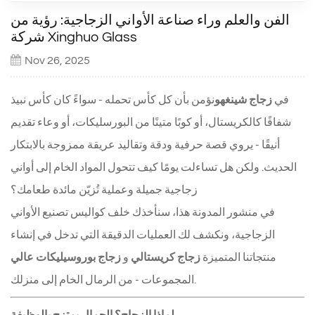
الفن والعلم وراء صناعة الأواني الزجاجية: رؤية من
شركة Xinghuo Glass
Nov 26, 2025
في
زجاج شينغهو
نؤمن بأن كل كأس تحمله - سواءً كان كأس نبيذ
شفافًا كالكريستال، أو كوبًا متينًا من البورسليكات، أو وعاء تقديم
أنيقًا - يروي قصة حرفية ودقة وتقاليد عريقة ممزوجة بالابتكار
الحديث. ولكن هل تساءلت يومًا كيف تتحول المواد الخام إلى أواني
زجاجية جميلة وعملية تُزيّن مائدة طعامك؟
في منشور المدونة هذا، سنأخذك خلف كواليس تصنيع الأواني
الزجاجية، ونكشف لك العمليات الدقيقة التي تدخل في إنشاء
منتجاتنا المتميزة
زجاج كريستالي
و
زجاج بوروسيليكات عالي
المجموعات - من الرمال الخام إلى منزلك.