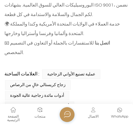
البوروسيليكات العالي للسوق العالمية. بشهادات ISO 9001، نضمن
لكم الجمال والسلامة والاستدامة في كل قطعة.
🌍 خدمة العملاء في الولايات المتحدة الأمريكية وكندا والمملكة
المتحدة وألمانيا وفرنسا وأستراليا وخارجها.
اتصل بنا
للاستفسارات بالجملة أو التعاون في التصميم
📧
المخصص.
العلامات الساخنة :
عملية تصنيع الأواني الزجاجية
زجاج كريستالي خالٍ من الرصاص
أدوات مائدة زجاجية عالية الجودة
أدوات شرب من زجاج البورسليكات
WhatsApp
الاتصال
منتجات
الصفحة
شركة Xinghuo للزجاج
أكواب زجاجية صديقة للبيئة
الرئيسية