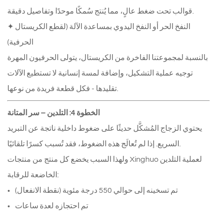
قوالب تحت ضغط عالٍ، مما يُنتج سُمكًا موحدًا وتفاصيل دقيقة.
✦ النفخ الحر أو النفخ اليدوي بمساعدة الآلة (لقطع الكريستال
الحرفية)
بالنسبة لمجموعتنا الفاخرة من الكريستال، يتولى الحرفيون المهرة
توجيه عملية التشكيل، وإضافة لمسة إنسانية لا تستطيع الآلات
تقليدها - فكل قطعة فريدة من نوعها.
الخطوة 4: التلدين – سر المتانة
يحتوي الزجاج المُشكَّل حديثًا على ضغوط داخلية ناتجة عن التبريد
السريع. إذا لم تُعالَج هذه الضغوط، فقد تُسبب كسرًا تلقائيًا.
ولهذا السبب يخضع كل منتج من منتجات Xinghuo لعملية التلدين
الخاضعة للرقابة:
تم تسخينه إلى حوالي 550 درجة مئوية (نقطة الانفعال)
تم احتجازه لعدة ساعات