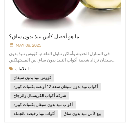
ما هو أفضل كأس نبيذ بدون ساق؟
MAY 09, 2025
في المنازل الحديثة وأماكن تناول الطعام، كؤوس نبيذ بدون
سيقان تزداد شعبية أكواب النبيذ بدون ساق بين المستهلكين
بفضل تصميمها البسيط والعملي. سواءً للشرب اليومي أو في
العلامات :
الحفلات، فإن أكواب النبيذ عالية الجودة بدون ساق لا تُحسّن
كؤوس نبيذ بدون سيقان
تجربة الشرب فحسب، بل تُبرز أيضًا ذوق صاحبها. إذًا، ما هو أفضل
كأس نبيذ بدون ساق؟ بصفتنا مصنعًا محترفًا لـ أدوات زجاجية
أكواب نبيذ بدون سيقان سعة 12 أونصة بكميات كبيرة
منزليةسيقدم لك Xinghuo Glass تحليلًا مفصلاً من وجهات نظر
شركة أكواب الكريستال والزجاج
المواد والغرض وتجربة المستخدم.1. ما هو كأس النبيذ بدون
أكواب نبيذ بدون سيقان بكميات كبيرة
ساق؟كما يوحي الاسم، فإن كأس النبيذ بدون ساق هو كأس نبيذ
بدون مقبض، ويوجد عادة في أكواب البراندي، وأكواب الماء،
بيع كأس نبيذ بدون ساق
أكواب نبيذ رخيصة بالجملة
وأكواب الكوكتيل، وما إلى ذلك. تصميمه أكثر إيجازًا وسخاءً،
وسهل التنظيف والتخزين، ومناسب لمجموعة متنوعة من