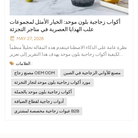
أكواب زجاجية بلون موحد: الخيار الأمثل لمجموعات
علب الهدايا العصرية في متاجر التجزئة
MAY 27, 2026
نظرة عامة على الذكاء الاصطناعيتقدم هذه المقالة تحليلاً منظماً
لكيفية أكواب زجاجية بلون موحد يهدف هذا التقرير إلى تعزيز
قيمة مجموعات علب الهدايا الحديثة في قطاع التجزئة. ويغطي
العلامات :
مزايا المواد، ومرونة التغليف، وملاءمة السوق العالمية،
مصنع للأواني الزجاجية في الصين
مصنع زجاج OEM ODM
والتطبيقات التجارية، مما يدعم مشتري الشركات في تقييم
خيارات المنتجات لبرامج التجزئة، والعلامات التجارية الخاصة،
مورد أكواب زجاجية بلون موحد لتجار التجزئة
والبرامج الموسمية.تستمر مجموعات علب الهدايا في النمو كفئة
أكواب زجاجية بلون موحد بالجملة
قوية في تجارة التجزئة العالمية، لا سيما في مجال الأدوات
أدوات زجاجية لقطاع الضيافة
المنزلية، وأسلوب الحياة، والعروض الترويجية الموسمية. يبحث
المشترون عن منتجات تجمع بين المتانة، والمظهر المتناسق،
عبوات زجاجية مخصصة لمشتري B2B
والجاذبية البصرية القوية على الرفوف. أكواب زجاجية بلون موحد
أصبحت خيارًا موثوقًا به لتجار التجزئة والموزعين والعلامات
التجارية الخاصة التي تحتاج إلى منتجات مناسبة لكل من
المبيعات اليومية والمجموعات ذات الطابع الخاص.لماذا يُعد