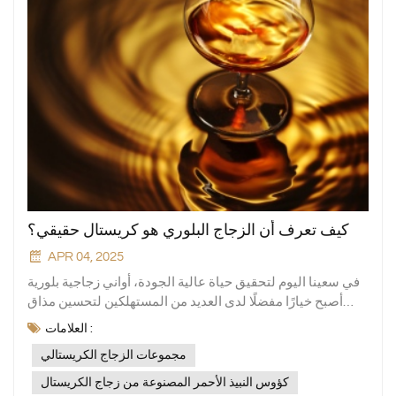
كيف تعرف أن الزجاج البلوري هو كريستال حقيقي؟
APR 04, 2025
في سعينا اليوم لتحقيق حياة عالية الجودة، أواني زجاجية بلورية
أصبح خيارًا مفضلًا لدى العديد من المستهلكين لتحسين مذاق
حياتهم بلمعانه المشرق وملمسه الرائع. ومن بينهم، مجموعات
العلامات :
الزجاج الكريستالي و كؤوس النبيذ الأحمر المصنوعة من زجاج
مجموعات الزجاج الكريستالي
الكريستال تحظى بشعبية خاصة. سواءً للمشروبات اليومية أو
لاستقبال الضيوف، تُضفي لمسةً من الأناقة على طاولة الطعام.
كؤوس النبيذ الأحمر المصنوعة من زجاج الكريستال