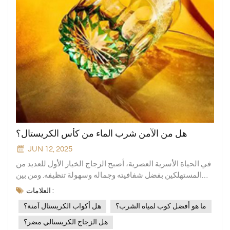
هل من الآمن شرب الماء من كأس الكريستال؟
JUN 12, 2025
في الحياة الأسرية العصرية، أصبح الزجاج الخيار الأول للعديد من
المستهلكين بفضل شفافيته وجماله وسهولة تنظيفه. ومن بين
المواد الزجاجية العديدة، أكواب الكريستال يزداد إقبال الناس
العلامات :
على الزجاج البلوري بفضل مظهره الصافي وقوامه عالي الجودة.
ما هو أفضل كوب لمياه الشرب؟
هل أكواب الكريستال آمنة؟
لكن في الوقت نفسه، يتساءل الكثيرون: هل شرب الماء من
الزجاج البلوري آمن؟كعلامة تجارية تركز على تصنيع أدوات
هل الزجاج الكريستالي مضر؟