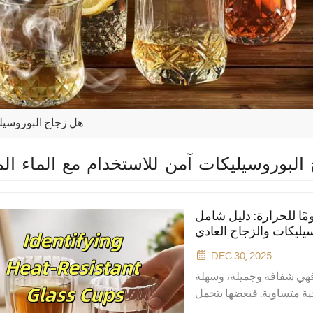
هل زجاج البوروسيلي
البوروسيليكات آمن للاستخدام مع الماء ال
مًا للحرارة: دليل شامل
سيليكات والزجاج العادي
DEC 30, 2025
ة، فهي شفافة وجميلة، وسهلة
ية متساوية. فبعضها يتحمل
تشقق البعض الآخر أو يتحطم