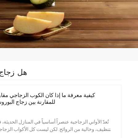
هل زجاج 
كيفية معرفة ما إذا كان الكوب الزجاجي مقاو
للمقارنة بين زجاج البورو
تُعدّ الأواني الزجاجية عنصراً أساسياً في المنازل الحديث
التنظيف، وخالية من الروائح. لكن ليست كل الأكواب الزجاج
الماء المغلي، والميكروويف، والأفران بأمان، بينما قد ي