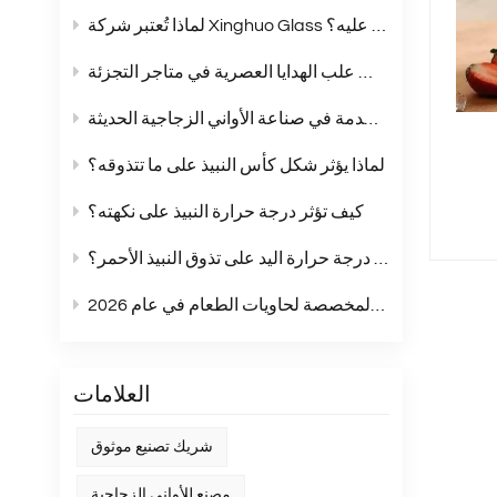
لماذا تُعتبر شركة Xinghuo Glass شريكًا يُمكنك الاعتماد عليه؟
أكواب زجاجية بلون موحد: الخيار الأمثل لمجموعات علب الهدايا العصرية في متاجر التجزئة
مقارنة شاملة بين زجاج الصودا والجير والزجاج الكريستالي وزجاج البوروسيليكات: مقارنة شاملة للمواد المستخدمة في صناعة الأواني الزجاجية الحديثة
لماذا يؤثر شكل كأس النبيذ على ما تتذوقه؟
كيف تؤثر درجة حرارة النبيذ على نكهته؟
هل تؤثر درجة حرارة اليد على تذوق النبيذ الأحمر؟
أبرز اتجاهات الملصقات المخصصة لحاويات الطعام في عام 2026
العلامات
شريك تصنيع موثوق
مصنع للأواني الزجاجية