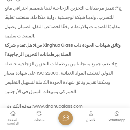
ج٣: تتميز مرطبانات التخزين الزجاجية لدينا بتصميم احترافي مانع
للتسرب، ولدينا شبكة لوجستية دولية متكاملة. سنعتمد تغليفًا
مقاومًا للصدمات والارتطام وفقًا لخصائص النقل، لضمان وصول
المنتجات سليمة.
س4: هل تقدم شركة Xinghuo Glass وثائق شهادات الجودة ذات
الصلة ببرطمانات التخزين الزجاجية؟
ج4: نعم، جميع منتجاتنا من برطمانات التخزين الزجاجية حاصلة
على شهادة معيار ISO 22000 الدولي لتغليف المواد الغذائية،
ويمكننا تقديم وثائق شهادة الجودة الكاملة لتسهيل التخليص
الجمركي ومبيعات السوق في الأرجنتين.
www.xinghuoglass.com
موقع إلكتروني:
البريد الإلكتروني: luke@xinghuoglass.com
WhatsApp
الاتصال
منتجات
الصفحة
الرئيسية
واتساب: +86-13305192503