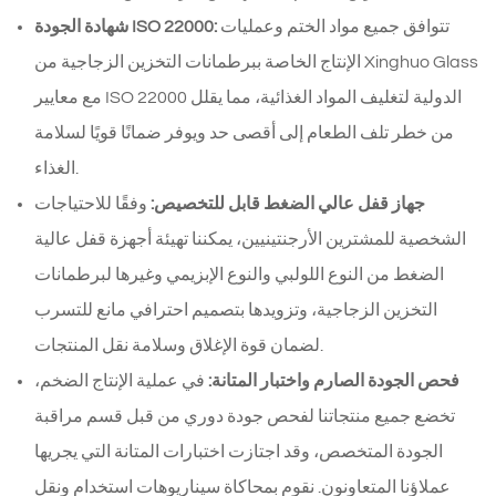
تتوافق جميع مواد الختم وعمليات
شهادة الجودة ISO 22000:
الإنتاج الخاصة ببرطمانات التخزين الزجاجية من Xinghuo Glass
مع معايير ISO 22000 الدولية لتغليف المواد الغذائية، مما يقلل
من خطر تلف الطعام إلى أقصى حد ويوفر ضمانًا قويًا لسلامة
الغذاء.
جهاز قفل عالي الضغط قابل للتخصيص:
وفقًا للاحتياجات
الشخصية للمشترين الأرجنتينيين، يمكننا تهيئة أجهزة قفل عالية
الضغط من النوع اللولبي والنوع الإبزيمي وغيرها لبرطمانات
التخزين الزجاجية، وتزويدها بتصميم احترافي مانع للتسرب
لضمان قوة الإغلاق وسلامة نقل المنتجات.
فحص الجودة الصارم واختبار المتانة:
في عملية الإنتاج الضخم،
تخضع جميع منتجاتنا لفحص جودة دوري من قبل قسم مراقبة
الجودة المتخصص، وقد اجتازت اختبارات المتانة التي يجريها
عملاؤنا المتعاونون. نقوم بمحاكاة سيناريوهات استخدام ونقل