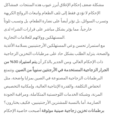
مشكلة ضعف إحكام الإغلاق أبرز عيوب هذه المنتجات. فمشاكل
الإحكام لا تؤدي فقط إلى تلف الطعام وانبعاث الروائح الكريهة
وتسرب السوائل، بل تؤثر أيضاً على نضارة الطعام، بل وتسبب تلوثاً
خارجياً، مما يؤثر بشكل مباشر على قرارات الشراء لدى
المستهلكين وولائهم للعلامات التجارية.
مع استمرار تحسن وعي المستهلكين الأرجنتينيين بسلامة الأغذية
والصحة، يتزايد الطلب بشكل حاد على مرطبانات التخزين الزجاجية
ذات الإحكام العالي. ومن الجدير بالذكر أن
يتم استيراد 30% من
الجرار الزجاجية المستخدمة في الأرجنتين سنوياً من الصين.
وتتمتع
البرطمانات الزجاجية المصنوعة في الصين بمزايا واضحة، مثل
انخفاض التكلفة، والقدرة الإنتاجية العالية، وإمكانية التخصيص
المرنة، وشبكة الخدمات اللوجستية المتكاملة، ومراقبة الجودة
الصارمة. أما بالنسبة للمشترين الأرجنتينيين، فكيف يختارون؟
برطمانات تخزين زجاجية صينية موثوقة
أصبحت خاصية الإحكام