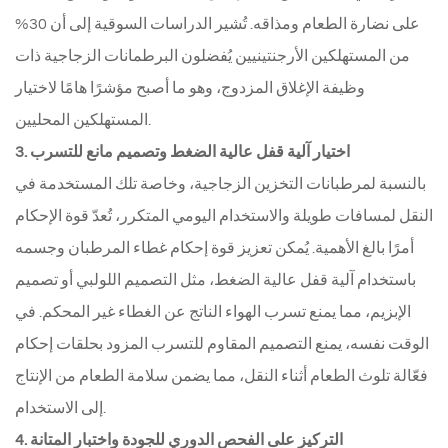
على نضارة الطعام ومذاقه. تُشير الدراسات السوقية إلى أن 30%
من المستهلكين الأرجنتينيين يُفضلون البرطمانات الزجاجية ذات
وظيفة الإغلاق المزدوج، وهو ما أصبح مؤشرًا هامًا لاختيار
المستهلكين المحليين.
3. اختيار آلية قفل عالية الضغط وتصميم مانع للتسرب
بالنسبة لمرطبانات التخزين الزجاجية، وخاصة تلك المستخدمة في
النقل لمسافات طويلة والاستخدام اليومي المتكرر، تُعدّ قوة الإحكام
أمرًا بالغ الأهمية. يُمكن تعزيز قوة إحكام غطاء المرطبان وجسمه
باستخدام آلية قفل عالية الضغط، مثل التصميم اللولبي أو تصميم
الإبزيم، مما يمنع تسرب الهواء الناتج عن الغطاء غير المحكم. في
الوقت نفسه، يمنع التصميم المقاوم للتسرب المزود بحلقات إحكام
فعّالة تلوث الطعام أثناء النقل، مما يضمن سلامة الطعام من الإنتاج
إلى الاستخدام.
4. التركيز على الفحص الدوري للجودة واختبار المتانة