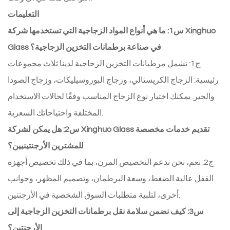
التعليمات
س1: ما هي أنواع المواد الزجاجية التي تستخدمها شركة Xinghuo
Glass في صناعة برطمانات التخزين الزجاجية؟
ج1: تشمل مرطبانات التخزين الزجاجية لدينا ثلاث مجموعات
رئيسية: الزجاج الكريستالي، وزجاج البوروسيليكات، وزجاج الصودا
والجير. يمكنك اختيار نوع الزجاج المناسب وفقًا لحالات الاستخدام
المختلفة واحتياجاتك السعرية.
س2: هل يمكن لشركة Xinghuo Glass تقديم خدمات مخصصة
للمشترين الأرجنتينيين؟
ج2: نعم، نحن ندعم التخصيص المرن، بما في ذلك تخصيص أجهزة
القفل عالية الضغط، وسعة البرطمان، وتصميم المظهر، وجوانب
أخرى، لتلبية متطلبات السوق الشخصية في الأرجنتين.
س3: كيف نضمن سلامة نقل برطمانات التخزين الزجاجية إلى
الأرجنتين؟