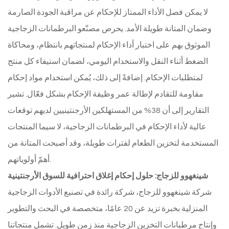
لا يمكن فصل الأداء الممتاز للإحكام عن مراقبة الجودة الصارمة
وضمان المتانة طويلة الأمد. يحرص مصنّعو البرطمانات الزجاجية
الموثوق بهم على اختبار أداء الإحكام لمنتجاتهم بانتظام، ومحاكاة
الضغط أثناء النقل والاستخدام اليومي، لضمان استيفاء كل منتج
لمتطلبات الإحكام. إضافةً إلى ذلك، يُمكن استخدام مواد إحكام
مقاومة للتقادم لإطالة عمر وظيفة الإحكام بشكل فعّال. تشير
التقارير إلى أن 38% من المستهلكين الأرجنتينيين لديهم توقعات
عالية لأداء الإحكام في البرطمانات الزجاجية، لا سيما المنتجات
المستخدمة لتخزين الطعام لفترات طويلة، وقد أصبحت المتانة من
أهمّ أولوياتهم.
شينغهوو للزجاج: حلول إحكام إغلاق احترافية للسوق الأرجنتينية
شركة شينغهوو للزجاج، شركة رائدة في تصنيع الأدوات الزجاجية
المنزلية بخبرة تزيد عن 20 عامًا، متخصصة في البحث والتطوير
وإنتاج مرطبانات التخزين الزجاجية منذ زمن طويل. تشمل منتجاتنا