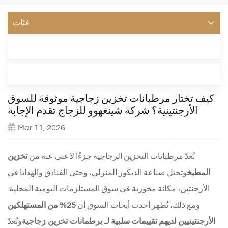
فئات
أحدث مدونة
العلامات
كيف تختار مرطبانات تخزين زجاجية موثوقة للسوق
الأرجنتينية؟ شركة شينغهوو للزجاج تقدم الإجابة
Mar 11, 2026
تُعدّ مرطبانات التخزين الزجاجية جزءًا لا غنى عنه من
تخزين
المطبخ
وتحتل صناعة الديكور المنزلي، وحتى الفنادق والهدايا في
الأرجنتين، مكانة محورية في سوق المستلزمات اليومية المحلية.
ومع ذلك، تُظهر أحدث أبحاث السوق أن
25% من المستهلكين
برطمانات تخزين زجاجية
الأرجنتينيين لديهم تقييمات سلبية لـ
وتُعدّ