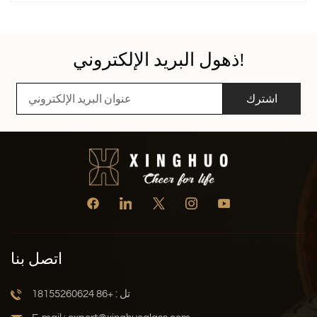
هذه المشكلة. فسكب النبيذ فيها يزيد من مساحة التلامس بينه
وبين الهواء، ويُعزّز تطاير جزيئات الرائحة فيه، مع السماح
للرواسب بالترسب في قاع القارورة، مما يجعل النبيذ أكثر صفاءً
ولمعانًا. مبرد نبيذ زجاجي كريستالي ساحر بفضل ملمسه
ذهول البريد الإلكتروني!
الكريستالي الشفاف وشكله الأنيق، أصبح دورق الزجاج
الكريستالي خيارًا مفضلًا لدى عشاق النبيذ. شفافيته العالية لا
تسمح فقط برؤية لون النبيذ بوضوح، بل تتيح أيضًا الاستمتاع
اشترك
بجماله وهو يتدفق أثناء عملية النقع. كما أن مادة زجاج الكريستال
مستقرة كيميائيًا ولا تؤثر على نكهة النبيذ بأي شكل من الأشكال،
مما يضمن أن تكون كل قطرة من النبيذ في أنقى صورها وأكثرها
أصالة. الوظائف العملية لمنعش النبيذ الأحمر صُممت قارورة
النبيذ الأحمر مع مراعاة خصائص النبيذ. قاعدتها العريضة وعنقها
الضيق يوفران مساحةً واسعةً للنبيذ ليلامس الهواء، مع سهولة
التحكم في سرعة وكمية السكب. يتنفس النبيذ الأحمر الطازج
والمعتّق كلٌّ من القارورة والقارورة بشكلٍ كامل، مُطلقًا روائح
ونكهاتٍ أغنى. على سبيل المثال، يُكوّن النبيذ الأحمر المُعبأ في
القارورة تدريجيًا روائح مُركّبة، كالفواكه والزهور والتوابل، ويصبح
اتصل بنا
أكثر نعومةً وتناغمًا على الحنك. مزايا مجموعات دورق
الكريستال الزجاجي مقارنةً بمجموعات دورق النبيذ الأحمر تُعيد
تل : +86 18155260624
مجموعة دوارق الكريستال الزجاجية الجديدة ومجموعة دوارق
النبيذ الأحمر من xinghuo Glass تعريف تجربة تذوق النبيذ من