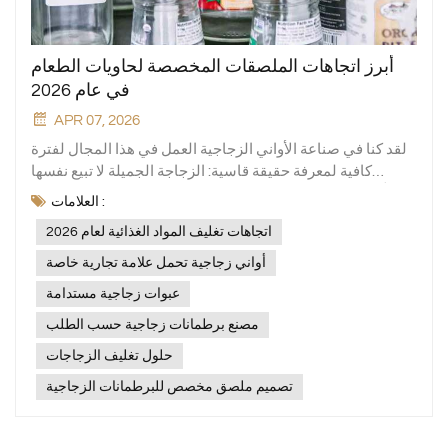
أبرز اتجاهات الملصقات المخصصة لحاويات الطعام
في عام 2026
APR 07, 2026
لقد كنا في صناعة الأواني الزجاجية العمل في هذا المجال لفترة
كافية لمعرفة حقيقة قاسية: الزجاجة الجميلة لا تبيع نفسها
دائماً.لقد رأيت الكثير من المنتجات الرائعة تُتجاهل. ليس الأمر أن
العلامات :
أوعية زجاجية قد يفتقر التصميم إلى الوضوح أو لا يتمتع بالأناقة.
اتجاهات تغليف المواد الغذائية لعام 2026
غالباً ما يكون السبب هو أن الملصق يبدو... بلا روح. في عام ٢٠٢٦،
عندما يمسك الزبون عبوة، لا ينظر فقط إلى حجمها، بل يبحث عن
أواني زجاجية تحمل علامة تجارية خاصة
رابط. يريد أن يعرف ما إذا كان هذا الملصق يخاطبه.دعونا اليوم
عبوات زجاجية مستدامة
نتجاوز المصطلحات الرنانة ونتحدث عما يُحدث فرقاً حقيقياً هذا
مصنع برطمانات زجاجية حسب الطلب
العام. ما نوع تصميم الملصقات الذي يُحفز المبيعات ويُضفي
حيوية على علامتك التجارية؟يجب أن يكون مصطلح "صديق
حلول تغليف الزجاجات
للبيئة" حقيقياً، وليس مجرد كلمة رنانة.قبل بضع سنوات، كان
تصميم ملصق مخصص للبرطمانات الزجاجية
الجميع يضعون عبارة "أخضر" على عبوات منتجاتهم. لكن في عام
2026، أدرك المستهلكون أهمية ذلك. فهم يستطيعون التمييز بين
الحيل التسويقية والمنتج الحقيقي بمجرد اللمس.الاتجاه السائد