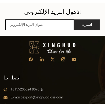
حاليًا هو "الاستدامة الملموسة". خذ على سبيل المثال المواد
اللاصقة ذات الطبقة الخلفية غير اللامعة المصنوعة من مادة
ذهول البريد الإلكتروني!
PET+ والتي تشهد رواجًا كبيرًا، فهي مصممة لتُزال بسهولة دون
ترك أي بقايا لزجة، مما يجعل عملية إعادة التدوير فعّالة. إنه
تفصيل صغير، ولكنه مهم. يتوافق هذا النهج تمامًا مع الطلب
اشترك
المتزايد على تغليف مستدام أن يثق بها المستهلكون.إذا كنت لا
تزال تستخدم أغلفة سميكة مليئة بالبلاستيك يصعب إزالتها، فقد
حان وقت التغيير. يشكّك المستهلكون المعاصرون في "التسويق
الأخضر الزائف"، فهم يريدون رؤية ادعاءات محددة، مثل "قابلة
لإعادة التدوير بنسبة 100%" أو "معتمدة من مجلس رعاية
الغابات". لا تكتفِ بإخبارهم أنك تهتم بالبيئة، بل أثبت ذلك من خلال
موادك. هذا النوع من الصدق يبني الثقة أسرع من أي حملة
إعلانية.الملمس هو "اللمسة" الوحيدة في العالم الرقميمع ازدياد
عمليات التسوق عبر الإنترنت، لا يستطيع العملاء معاينة المنتج
قبل شرائه. فكيف يمكن إيصال جودة المنتج عبر الشاشة؟ يتم
اتصل بنا
ذلك من خلال ملمس الملصق.نشهد طفرة هائلة في استخدام
تقنية "النقش الدقيق". تخيل عميلاً يفتح علبة عسل ويشعر بملمس
تل : +86 18155260624
خلية نحل أو خشونة ورق مصنوع يدويًا تحت أنامله. هذا يرفع من
القيمة المتصورة للمنتج على الفور.بدأت الملصقات اللامعة تبدو
E-mail : export@xinghuoglass.com
رخيصة وقديمة الطراز. لذا، فإن استخدام مادة ذات ملمس مميز -