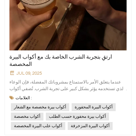
ارتقِ بتجربة الشرب الخاصة بك مع أكواب البيرة
المخصصة
JUL 09, 2025
عندما يتعلق الأمر بالاستمتاع بمشروباتك المفضلة، فإن الوعاء
الذي تستخدمه يؤثر بشكل كبير على تجربة الشرب. تُضفي أكواب
البيرة المُصممة خصيصًا لمسةً من التخصيص والأناقة على
العلامات :
جلسات الشرب الخاصة بك. سواءً كنت تُفضل أكواب البيرة
أكواب البيرة المحفورة
أكواب بيرة مخصصة مع الشعار
المحفورة، أو أكواب البيرة المُصممة خصيصًا، أو أكواب البيرة
المُزينة بالأحرف الأولى، فهناك... كوب بيرة مخصص هناك ما
أكواب بيرة محفورة حسب الطلب
أكواب مخصصة
يناسب كل الأذواق. جاذبية أكواب البيرة المخصصة: أكواب بيرة
أكواب البيرة المزخرفة
أكواب علب البيرة المخصصة
مخصصة الكؤوس ذات الشعارات ليست مجرد أوعية للشرب، بل
هي امتداد لشخصيتك. سواء كنت ترغب في إبهار ضيوفك في