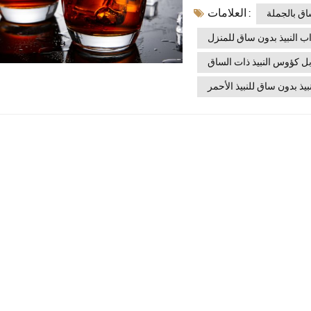
العلامات :
ي تصنيع الأدوات الزجاجية
اق بالجملة
النبيذ بدون ساق باستخدام
 النبيذ بدون ساق للمنزل
 مما يجعله مناسبًا تمامًا
ل كؤوس النبيذ ذات الساق
ذ بدون ساق؟ وهل هي أفضل
رفته.ما هو كأس النبيذ بدون
ذ بدون ساق للنبيذ الأحمر
يديتين، ليُنتج شكلاً أنيقاً
لبسيط، فإن الكأس المصمم
خي لتهوية النبيذحافة أضيق
رسميتستخدم شركة Xinghuo Glass
كواب نبيذ بدون ساق شفافة
ومتينة وخفيفة الوزن ومناسبة للاستخدام المنزلي والخارجي.5 فوائد عملية لأكواب
 اليوميتُعطي النظارات بدون ساق
مثالية لما يلي:وجبات العشاء
 تزيل "الرسمية" التي تميز
كؤوس النبيذ التقليدية وتجعل شرب النبيذ أكثر سهولة.2. موفر للمساحة وسهل
 كفاءةيشغل مساحة أقل في
ل أفضل للتخييم والنزهات
حديثة ذات مساحات التخزين