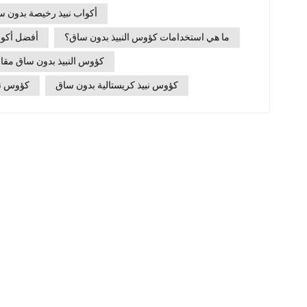
لمظهرها العصري وعمليتها اليومية.بصفتها شركة رائدة ف
أكواب نبيذ رخيصة بدون س
المنزلية الفاخرة، زجاج شينغهو أعادت الشركة ابتكار كأس 
ما هي استخدامات كؤوس النبيذ بدون ساق؟
أفضل أكواب
مواد راقية وتصميم مريح وجماليات متعددة الاستخدامات،
كؤوس النبيذ بدون ساق مقاب
لأسلوب الحياة اليوم.إذن، ما هي استخدامات كؤوس النبي
فعلاً لشرب النبيذ يومياً؟ هذا الدليل يشرح كل ما تحتاج مع
كؤوس نبيذ كريستالية بدون ساق
كؤوس نبي
ساق؟يُزيل كأس النبيذ بدون ساق الساق والقاعدة التقل
ومستديراً يُشبه الكأس العصري. وعلى الرغم من مظهره ا
جيداً بدون ساق يلتزم بمبادئ تذوق النبيذ الأساسية.وعاء س
قليلاً لتركيز الروائحقبضة مريحة للشرب غير ال
زجاج كريستالي و زجاج البوروسيليكات العالي لصنع أ
النبيذ بدون ساق1. سهل الحمل ومثالي للاستخدام
شعوراً طبيعياً وثباتاً عند حملها، مما يجعلها 
العائليةالتجمعات غير الرسميةأمسيات هادئة في المنزلإنها
التخزينبدون ساق طويلة، هذه النظارات:تكديس أكثر
الخزانةيمكن وضعها بإحكام في غسالات الأطباقسافر بشك
ورحلات المركبات الترفيهيةخيار ذكي للمنازل ال