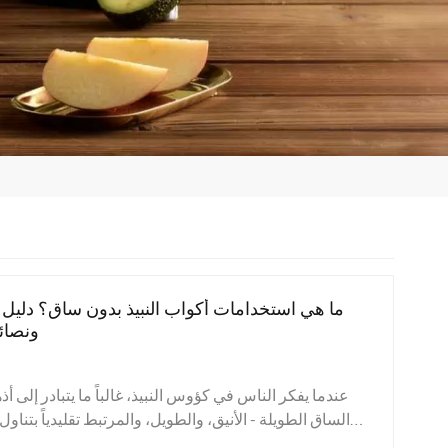
ما هي استخدامات أكواب النبيذ بدون ساق؟ دليل 
ونصائح
عندما يفكر الناس في كؤوس النبيذ، غالباً ما يتبادر إلى 
الساق الطويلة - الأنيق، والطويل، والمرتبط تقليدياً بتن
السنوات الأخيرة، كؤوس نبيذ بدون ساق أصبحت هذه المنتجا