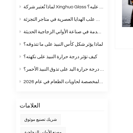
لماذا تُعتبر شركة Xinghuo Glass شريكًا يُمكنك الاعتماد عليه؟
أكواب زجاجية بلون موحد: الخيار الأمثل لمجموعات علب الهدايا العصرية في متاجر التجزئة
مقارنة شاملة بين زجاج الصودا والجير والزجاج الكريستالي وزجاج البوروسيليكات: مقارنة شاملة للمواد المستخدمة في صناعة الأواني الزجاجية الحديثة
لماذا يؤثر شكل كأس النبيذ على ما تتذوقه؟
كيف تؤثر درجة حرارة النبيذ على نكهته؟
هل تؤثر درجة حرارة اليد على تذوق النبيذ الأحمر؟
أبرز اتجاهات الملصقات المخصصة لحاويات الطعام في عام 2026
العلامات
شريك تصنيع موثوق
مصنع للأواني الزجاجية