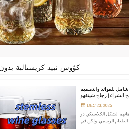
كؤوس نبيذ كريستالية بدو
شامل للفوائد والتصميم
 الشراء | زجاج شينغهو
DEC 23, 2025
أذهانهم الشكل الكلاسيكي ذو
اول الطعام الرسمي. ولكن في
ت اتجاهاً عالمياً، محبوبة