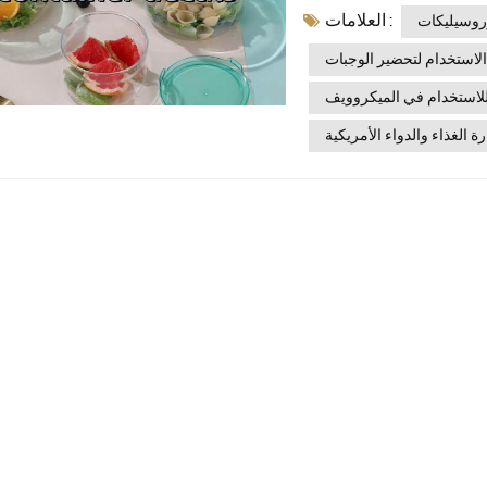
العلامات :
من زجاج البوروسيليكاتتم
وروسيليكات
أماكن الضيافة الاحترافية.
الاستخدام لتحضير الوجبات
جديدة لدينا من مواد عالية
للاستخدام في الميكروويف
تثنائية للصدمات الحرارية،
حيث تتحمل تغيرات في درجات الحرارة تصل إلى 120 درجة مئوية (248 درجة
ة الغذاء والدواء الأمريكية
الميكروويف أو تقدم حساءً
ون أن تتشقق أو تتشوه. زجاج
افق تماماً مع معايير إدارة
ك بقاء طعامك نقيًا وآمنًا.
لاستخدام في المجمد، وآمن
للاستخدام في غسالة الأطباق. مما يجعله الحل الأمثل الشامل للمطابخ الحديثة. تصميم
ة الجاذبية البصرية، قمنا
الحياة من شرائح الحمضيات
ة العالية لضمان ثبات اللون
ركاء من الفنادق العالمية،
أكولات الخفيفة. يتم تطبيق
التصميم بشكل متسق على جميع الأحجام السبعة: 360 مل، 500 مل، 650 مل، 800
ا يضمن تماسك العلامة التجارية سواء كنت