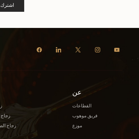
علىom
اشترك
عن
القطاعات
ز
فريق موهوب
زجاج 
موزع
زجاج الص