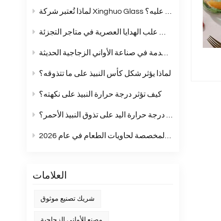
لماذا تُعتبر شركة Xinghuo Glass شريكًا يُمكنك الاعتماد عليه؟
أكواب زجاجية بلون موحد: الخيار الأمثل لمجموعات علب الهدايا العصرية في متاجر التجزئة
مقارنة شاملة بين زجاج الصودا والجير والزجاج الكريستالي وزجاج البوروسيليكات: مقارنة شاملة للمواد المستخدمة في صناعة الأواني الزجاجية الحديثة
لماذا يؤثر شكل كأس النبيذ على ما تتذوقه؟
كيف تؤثر درجة حرارة النبيذ على نكهته؟
هل تؤثر درجة حرارة اليد على تذوق النبيذ الأحمر؟
أبرز اتجاهات الملصقات المخصصة لحاويات الطعام في عام 2026
العلامات
شريك تصنيع موثوق
مصنع للأواني الزجاجية