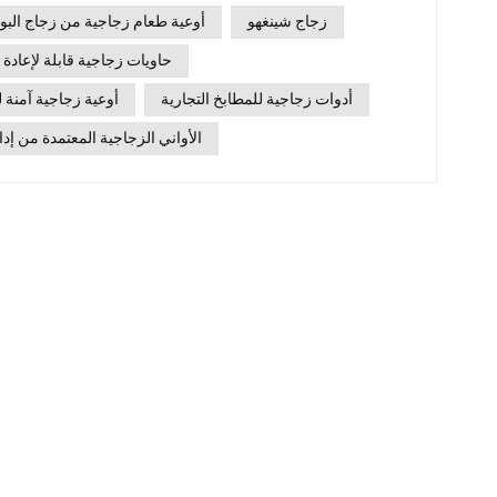
مجموعة متعددة الاستخدامات من أوعية طعام زجاجية 
زجاج شينغهو
أوعية طعام زجاجية من زجاج الب
تصميمها بعناية فائقة لتناسب الاستخدام المنزلي اليومي و
حاويات زجاجية قابلة لإعادة 
لماذا زجاج البوروسيليكات؟ صُنعت حاويات الطعام ال
أدوات زجاجية للمطابخ التجارية
أوعية زجاجية آمنة 
الجودةزجاج البوروسيليكاتتشتهر هذه الأواني بمقاومتها الاس
الأواني الزجاجية المعتمدة من إدار
فهرنهايت). سواء كنت تنقل طبقًا مباشرة من المجمد إلى 
ساخنًا جدًا، فإن هذه الأواني تؤدي وظيفتها بكفاءة عالية د
البوروسيليكات غير سام، عديم الرائحة، خامل كيميائياً، ومتو
الغذاء والدواء الأمريكية الخاصة بملامسة الأغذية، يضمن ذل
بالإضافة إلى ذلك، فهو آمن للاستخدام في الميكروويفآمن ل
الليمون المنعش – لمسة من الصيف على مدار السنة ولزياد
بإضافة لمسة بهيجة.ملصق بطابع الليمونمزيجٌ نابضٌ ب
الصفراء والأوراق الخضراء، مُطبّق بتقنية الطباعة الحراري
ومتانته. تم تطوير هذا التصميم المنعش بالتعاون الوثيق مع ش
ويتماشى تمامًا مع التوجهات الحالية نحو الأكل الصحي والم
مل، 1000 مل، 1200 مل، و1500 مل - مم