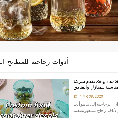
أدوات زجاجية للمطابخ الت
تقدم شركة Xinghuo Glass حاويات طعام مصنوعة من زجاج
MAR 09, 2026
ي الزجاجية إلى ما هو أبعد
أناقة. زجاج شينغهوبصفتنا
ر بتقديم أحدث ابتكاراتنا: