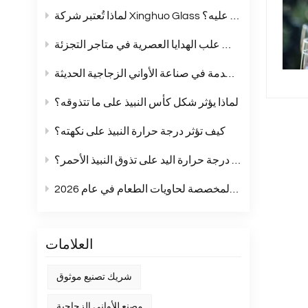
لماذا تُعتبر شركة Xinghuo Glass شريكًا يُمكنك الاعتماد عليه؟
أكواب زجاجية بلون موحد: الخيار الأمثل لمجموعات علب الهدايا العصرية في متاجر التجزئة
مقارنة شاملة بين زجاج الصودا والجير والزجاج الكريستالي وزجاج البوروسيليكات: مقارنة شاملة للمواد المستخدمة في صناعة الأواني الزجاجية الحديثة
لماذا يؤثر شكل كأس النبيذ على ما تتذوقه؟
كيف تؤثر درجة حرارة النبيذ على نكهته؟
هل تؤثر درجة حرارة اليد على تذوق النبيذ الأحمر؟
أبرز اتجاهات الملصقات المخصصة لحاويات الطعام في عام 2026
العلامات
شريك تصنيع موثوق
مصنع للأواني الزجاجية