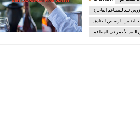
والتكلفة - مما يساعد شركات
وس نبيذ للمطاعم الفاخرة
 اختيار كأس النبيذ التجاري
خالية من الرصاص للفنادق
على بكثير من استخدام كؤوس
 المناسب ما يلي:الاستخدام
نبيذ الأحمر في المطاعم
مة التجارية — بما يتناسب
بين الجودة والقيمة طويلة
ًا مختلفة للأوعيةإن اختيار
 من تكاليف الاستبدال على
كات، زجاج الصودا والجير،
كريستاليتقدم شركة Xinghuo Glass ثلاث فئات رئيسية من المواد، كل منها
لفة.1. زجاج البوروسيليكاتالأفضل لـ: المطاعم ذات
ازة للصدمات الحراريةصلابة
ستخدام في غسالة الأطباق
للغسيل التجاري المتكررالمسلسلات الموصى بها: شينغهو برو دورا2. زجاج الصودا
وخدمة النبيذ اليوميةفعال
أكثر هشاشة بعض الشيء -
يتطلب عناية فائقةالمسلسلات الموصى بها: شينغهو كلاسيك3. زجاج كريستالي (خالي
رة، والمطاعم الحائزة على