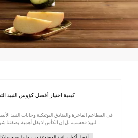
كيفية اختيار أفضل كؤوس النبيذ الت
في المطاعم الفاخرة والفنادق البوتيكية وحانات النبيذ الأنيق
النبيذ فحسب، بل إن الكأس لا يقل أهمية. بصفتنا ش
الزجاجية المنزلية والتجارية، زجاج شينغهو يدرك أن اختي
ضروري لتحسين تجربة الضيوف وتعزيز هوية علامتك التجار
أفضل أكواب النبيذ المصنوعة من زجاج البوروسيليك