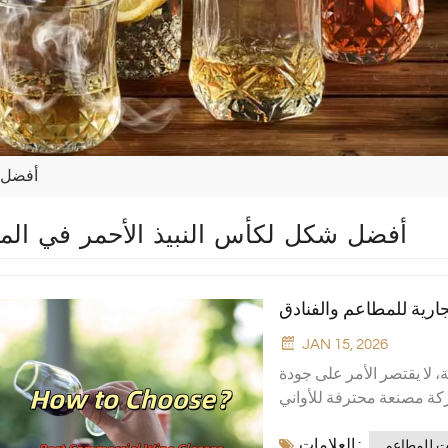
أفضل ش
أفضل شكل لكأس النبيذ الأحمر في الم
جارية للمطاعم والفنادق
JAN 15, 2026
ة، لا يقتصر الأمر على جودة
ركة مصنعة محترفة للأواني
ار كأس النبيذ المناسب أمر
العلامات :
ية.يشرح هذا الدليل كيفية
ات للمطاعم