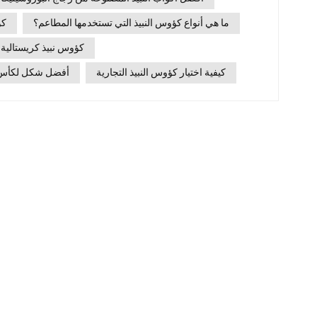
الاختيار أكواب نبيذ تجارية التي توازن بين المتانة والجمال 
ما هي أنواع كؤوس النبيذ التي تستخدمها المطاعم؟
كؤ
الضيافة على اتخاذ قرارات شراء أكثر ذكاءً.لماذا يُعد
كؤوس نبيذ كريستالية 
المناسب أمراً مهماً؟تتطلب البيئات التجارية معايير أ
النبيذ مقارنةً بالاستخدام المنزلي. يجب أن يتحمل الكأس
كيفية اختيار كؤوس النبيذ التجارية
أفضل شكل لكأس ال
المتكرر — الغسيل والتقديم والتداول المستمراتساق العلا
مع الطراز الداخلي للمكانضبط التكاليف — تحقيق التوازن 
الأجلوظائف خاصة بالنبيذ تتطلب أنواع النبيذ المختلفة أشكال
كأس النبيذ المناسب يعزز الرائحة، ويحسن المظهر، ويقلل
المدى الطويل.خيارات مواد الزجاج: زجاج البوروسيلي
والزجاج ال
مصمم لتلبية احتياجات تجارية مخت
الإقبال الكبير، والبوفيهات، والحانات الخارجيةمقاومة ممت
عالية ومقاومة للخدشخفيف الوزن ولكنه متينآمن للا
والجيرالأفضل لـ: المطاعم متوسطة المستوى، والمقاهي، 
من حيث التكلفةعملية تصنيع ناضجةوزن متوسط ​​ووضوح
من الرصاص أو كريستال تقليدي)الأفضل لـ: الفنادق الفاخ